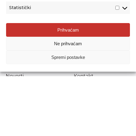
Statistički
Agencija za odgoj i obrazovanje
Prihvaćam
Donje Svetice 38, 10000 Zagreb
Ne prihvaćam
MATIČNI BROJ:
1778129
OIB:
72193628411
Spremi postavke
Prenošenje sadržaja dopušteno je uz navođenje izvora.
Novosti
Kontakt
Stručni ispiti
Pristup informacijama
Propisi i dokumenti
Zaštita osobnih
podataka
Povjerljiva osoba za
unutarnje prijavljivanje
nepravilnosti
Etički povjerenik
Agencije za odgoj i
obrazovanje