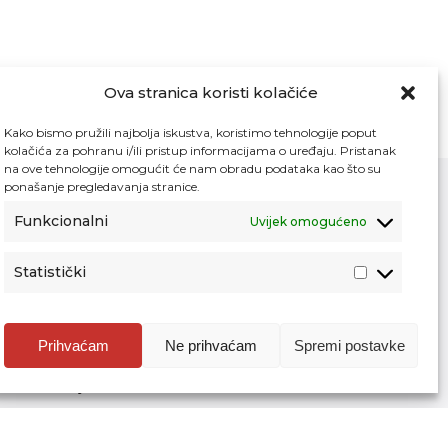
Ova stranica koristi kolačiće
Kako bismo pružili najbolja iskustva, koristimo tehnologije poput
kolačića za pohranu i/ili pristup informacijama o uređaju. Pristanak
na ove tehnologije omogućit će nam obradu podataka kao što su
ponašanje pregledavanja stranice.
Funkcionalni
Uvijek omogućeno
Kontakt
Pristup informacijama
Statistički
Zaštita osobnih podataka
Povjerljiva osoba za unutarnje prijavljivanje
nepravilnosti
Prihvaćam
Ne prihvaćam
Spremi postavke
Etički povjerenik Agencije za odgoj i
obrazovanje