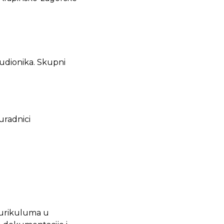
sudionika. Skupni
suradnici
kurikuluma u