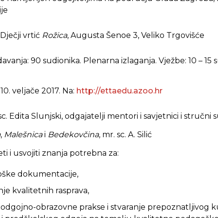
je
Dječji vrtić
Rožica
, Augusta Šenoe 3, Veliko Trgovišće
avanja: 90 sudionika. Plenarna izlaganja. Vježbe: 10 – 15 
10. veljače 2017. Na:
http://ettaedu.azoo.hr
sc. Edita Slunjski, odgajatelji mentori i savjetnici i stručni 
a
,
Malešnica
i
Bedekovčina
, mr. sc. A. Silić
ti i usvojiti znanja potrebna za:
oške dokumentacije,
e kvalitetnih rasprava,
odgojno-obrazovne prakse i stvaranje prepoznatljivog 