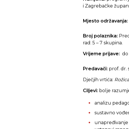
i Zagrebačke župani
Mjesto održavanja:
Broj polaznika:
Pred
rad: 5 – 7 skupina.
Vrijeme prijave:
do 
Predavači:
prof.
dr. 
Dječjih vrtića:
Rožic
Ciljevi:
bolje razumje
analizu pedag
sustavno vođenj
unapređivanje 