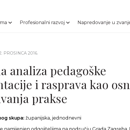
ama
Profesionalni razvoj
Napredovanje u zvanj
12. PROSINCA 2016.
na analiza pedagoške
acije i rasprava kao os
vanja prakse
čnog skupa:
županijska, jednodnevni
e namijenjen odgojiteljima na području Grada Zagreba,