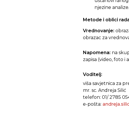
ustanovi ranog
njezine analize
Metode i oblici rad
Vrednovanje:
obraz
obrazac za vrednova
Napomena:
na skup
zapisa (video, foto i
Voditelj:
viša savjetnica za p
mr. sc. Andreja Silić
telefon: 01/ 2785 05
e-pošta:
andreja.sil