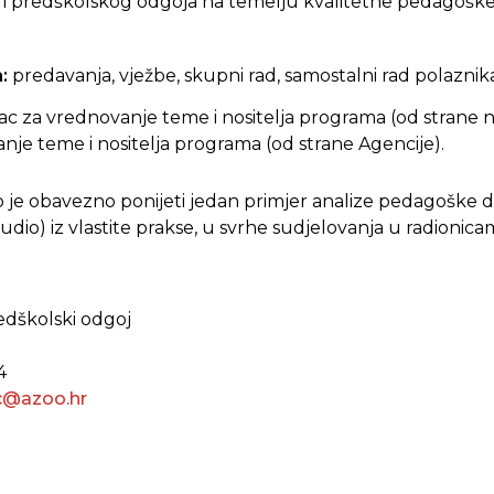
 i predškolskog odgoja na temelju kvalitetne pedagošk
.
a:
predavanja, vježbe, skupni rad, samostalni rad polaznik
ac za vrednovanje teme i nositelja programa (od strane n
nje teme i nositelja programa (od strane Agencije).
 je obavezno ponijeti jedan primjer analize pedagoške 
 audio) iz vlastite prakse, u svrhe sudjelovanja u radionicam
redškolski odgoj
4
ic@azoo.hr