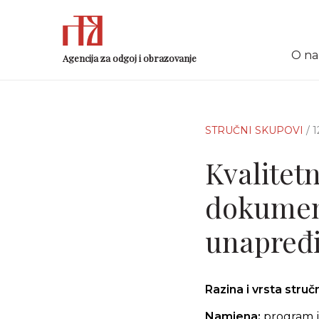
O n
Agencija za odgoj i obrazovanje
STRUČNI SKUPOVI
/ 
Kvalitet
dokument
unapređi
Razina i vrsta stru
Namjena:
program j