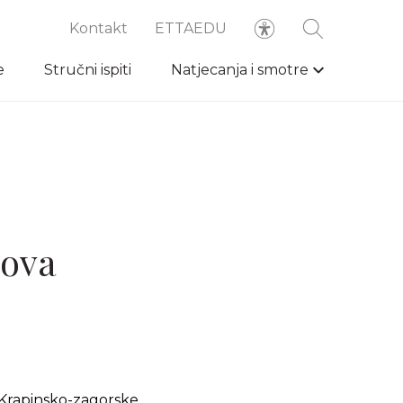
Kontakt
ETTAEDU
e
Stručni ispiti
Natjecanja i smotre
nova
 Krapinsko-zagorske