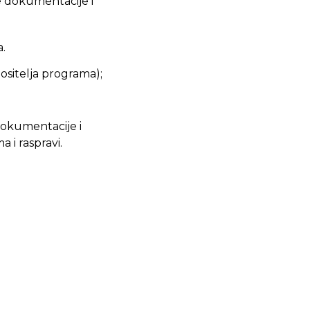
e dokumentacije i
a.
ositelja programa);
dokumentacije i
a i raspravi.