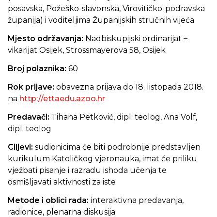
posavska, Požeško-slavonska, Virovitičko-podravska
županija) i voditeljima Županijskih stručnih vijeća
Mjesto održavanja:
Nadbiskupijski ordinarijat
–
vikarijat Osijek, Strossmayerova 58, Osijek
Broj polaznika:
60
Rok prijave:
obavezna prijava do
18. listopada 2018.
na
http://ettaedu.azoo.hr
Predavači:
Tihana Petković, dipl. teolog, Ana Volf,
dipl. teolog
Ciljevi:
sudionicima će biti podrobnije predstavljen
kurikulum Katoličkog vjeronauka, imat će priliku
vježbati pisanje i razradu ishoda učenja te
osmišljavati aktivnosti za iste
Metode i oblici rada:
interaktivna
predavanja,
radionice, plenarna diskusija