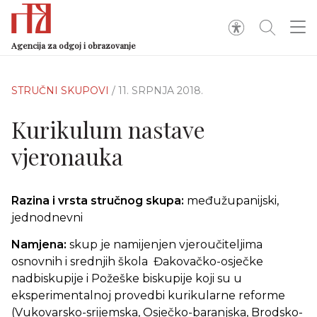
Agencija za odgoj i obrazovanje
STRUČNI SKUPOVI
/ 11. SRPNJA 2018.
Kurikulum nastave
vjeronauka
Razina i vrsta stručnog skupa:
međužupanijski,
jednodnevni
Namjena:
skup je namijenjen vjeroučiteljima
osnovnih i srednjih škola Đakovačko-osječke
nadbiskupije i Požeške biskupije koji su u
eksperimentalnoj provedbi kurikularne reforme
(Vukovarsko-srijemska, Osječko-baranjska, Brodsko-