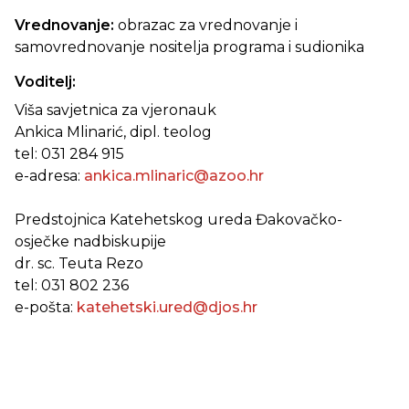
Vrednovanje:
obrazac za vrednovanje i
samovrednovanje nositelja programa i sudionika
Voditelj:
Viša savjetnica za vjeronauk
Ankica Mlinarić, dipl. teolog
tel: 031 284 915
e-adresa:
ankica.mlinaric@azoo.hr
Predstojnica Katehetskog ureda Đakovačko-
osječke nadbiskupije
dr. sc. Teuta Rezo
tel: 031 802 236
e-pošta:
katehetski.ured@djos.hr