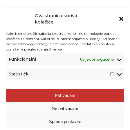
Ova stranica koristi
kolačiće
Kako bismo pružili najbolja iskustva, koristimo tehnologije poput
kolačića za pohranu i/ili pristup informacijama o uređaju. Pristanak
na ove tehnologije omogućit će nam obradu podataka kao što su
ponašanje pregledavanja stranice.
Funkcionalni
Uvijek omogućeno
Statistički
Agencija za odgoj i obrazovanje
Prihvaćam
Donje Svetice 38, 10000 Zagreb
Ne prihvaćam
MATIČNI BROJ:
1778129
OIB:
72193628411
Spremi postavke
Prenošenje sadržaja dopušteno je uz navođenje izvora.