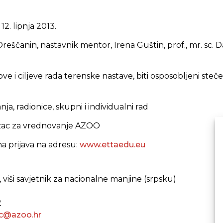
 12. lipnja 2013.
Oreščanin, nastavnik mentor, Irena Guštin, prof., mr. sc. 
ove i ciljeve rada terenske nastave, biti osposobljeni steč
ja, radionice, skupni i individualni rad
ac za vrednovanje AZOO
 prijava na adresu:
www.ettaedu.eu
ć, viši savjetnik za nacionalne manjine (srpsku)
2
ic@azoo.hr