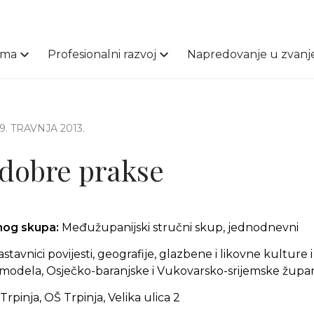
ama
Profesionalni razvoj
Napredovanje u zvanj
29. TRAVNJA 2013.
 dobre prakse
čnog skupa:
Međužupanijski stručni skup, jednodnevni
 nastavnici povijesti, geografije, glazbene i likovne kulture i
modela, Osječko-baranjske i Vukovarsko-srijemske župan
Trpinja, OŠ Trpinja, Velika ulica 2