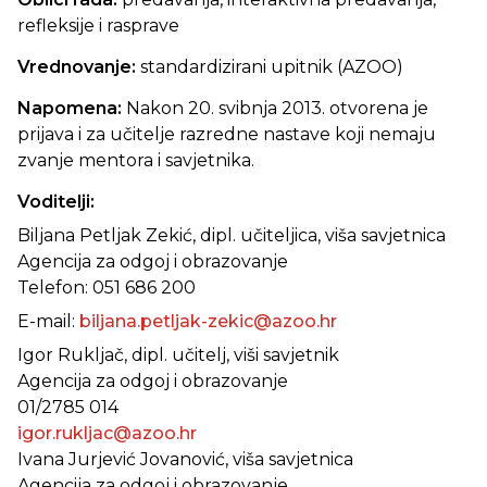
refleksije i rasprave
Vrednovanje:
standardizirani upitnik (AZOO)
Napomena:
Nakon 20. svibnja 2013. otvorena je
prijava i za učitelje razredne nastave koji nemaju
zvanje mentora i savjetnika.
Voditelji:
Biljana Petljak Zekić, dipl. učiteljica, viša savjetnica
Agencija za odgoj i obrazovanje
Telefon: 051 686 200
E-mail:
biljana.petljak-zekic@azoo.hr
Igor Rukljač, dipl. učitelj, viši savjetnik
Agencija za odgoj i obrazovanje
01/2785 014
igor.rukljac@azoo.hr
Ivana Jurjević Jovanović, viša savjetnica
Agencija za odgoj i obrazovanje