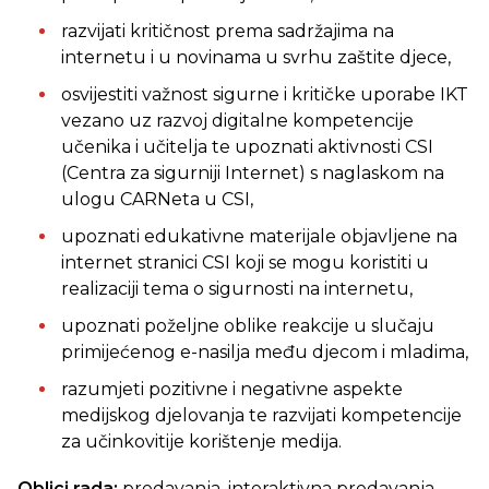
razvijati kritičnost prema sadržajima na
internetu i u novinama u svrhu zaštite djece,
osvijestiti važnost sigurne i kritičke uporabe IKT
vezano uz razvoj digitalne kompetencije
učenika i učitelja te upoznati aktivnosti CSI
(Centra za sigurniji Internet) s naglaskom na
ulogu CARNeta u CSI,
upoznati edukativne materijale objavljene na
internet stranici CSI koji se mogu koristiti u
realizaciji tema o sigurnosti na internetu,
upoznati poželjne oblike reakcije u slučaju
primijećenog e-nasilja među djecom i mladima,
razumjeti pozitivne i negativne aspekte
medijskog djelovanja te razvijati kompetencije
za učinkovitije korištenje medija.
Oblici rada:
predavanja, interaktivna predavanja,