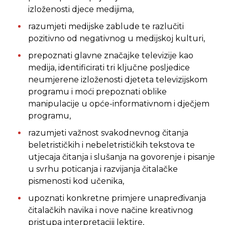
izloženosti djece medijima,
razumjeti medijske zablude te razlučiti
pozitivno od negativnog u medijskoj kulturi,
prepoznati glavne značajke televizije kao
medija, identificirati tri ključne posljedice
neumjerene izloženosti djeteta televizijskom
programu i moći prepoznati oblike
manipulacije u opće-informativnom i dječjem
programu,
razumjeti važnost svakodnevnog čitanja
beletrističkih i nebeletrističkih tekstova te
utjecaja čitanja i slušanja na govorenje i pisanje
u svrhu poticanja i razvijanja čitalačke
pismenosti kod učenika,
upoznati konkretne primjere unapređivanja
čitalačkih navika i nove načine kreativnog
pristupa interpretaciji lektire,