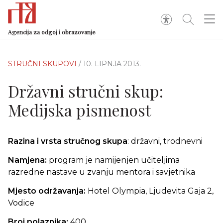
Agencija za odgoj i obrazovanje
STRUČNI SKUPOVI
/ 10. LIPNJA 2013.
Državni stručni skup:
Medijska pismenost
Razina i vrsta stručnog skupa
: državni, trodnevni
Namjena:
program je namijenjen učiteljima
razredne nastave u zvanju mentora i savjetnika
Mjesto održavanja:
Hotel Olympia, Ljudevita Gaja 2,
Vodice
Broj polaznika:
400