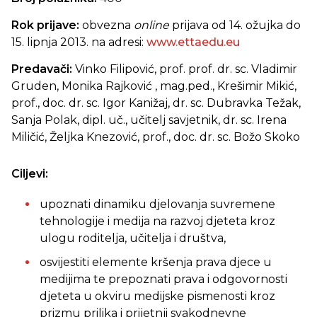
Rok prijave:
obvezna
online
prijava od 14. ožujka do
15. lipnja 2013.
na adresi:
www.ettaedu.eu
Predavači:
Vinko Filipović, prof. prof. dr. sc. Vladimir
Gruden, Monika Rajković , mag.ped., Krešimir Mikić,
prof., doc. dr. sc. Igor Kanižaj, dr. sc. Dubravka Težak,
Sanja Polak, dipl. uč., učitelj savjetnik, dr. sc. Irena
Miličić, Željka Knezović, prof., doc. dr. sc. Božo Skoko
Ciljevi:
upoznati dinamiku djelovanja suvremene
tehnologije i medija na razvoj djeteta kroz
ulogu roditelja, učitelja i društva,
osvijestiti elemente kršenja prava djece u
medijima te prepoznati prava i odgovornosti
djeteta u okviru medijske pismenosti kroz
prizmu prilika i prijetnji svakodnevne