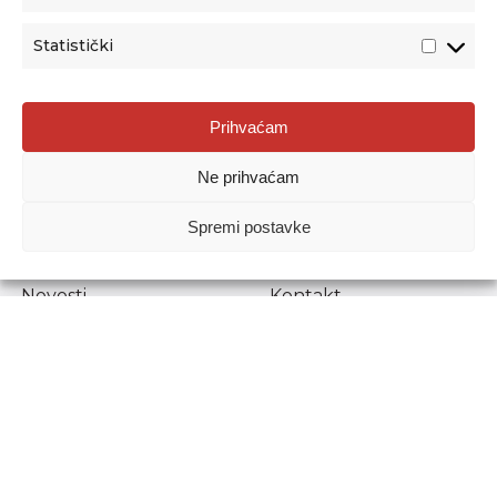
Statistički
Agencija za odgoj i obrazovanje
Prihvaćam
Donje Svetice 38, 10000 Zagreb
Ne prihvaćam
MATIČNI BROJ:
1778129
OIB:
72193628411
Spremi postavke
Prenošenje sadržaja dopušteno je uz navođenje izvora.
Novosti
Kontakt
Stručni ispiti
Pristup informacijama
Propisi i dokumenti
Zaštita osobnih
podataka
Povjerljiva osoba za
unutarnje prijavljivanje
nepravilnosti
Etički povjerenik
Agencije za odgoj i