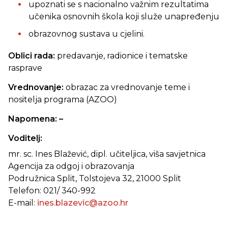
upoznati se s nacionalno važnim rezultatima
učenika osnovnih škola koji služe unapređenju
obrazovnog sustava u cjelini.
Oblici rada:
predavanje, radionice i tematske
rasprave
Vrednovanje:
obrazac za vrednovanje teme i
nositelja programa (AZOO)
Napomena: –
Voditelj:
mr. sc. Ines Blažević, dipl. učiteljica, viša savjetnica
Agencija za odgoj i obrazovanja
Podružnica Split, Tolstojeva 32, 21000 Split
Telefon: 021/ 340-992
E-mail:
ines.blazevic@azoo.hr