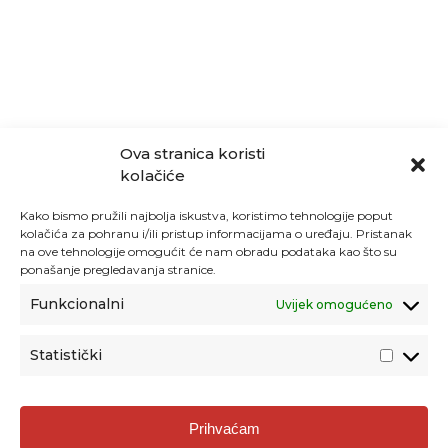
Ova stranica koristi
kolačiće
Kako bismo pružili najbolja iskustva, koristimo tehnologije poput
kolačića za pohranu i/ili pristup informacijama o uređaju. Pristanak
na ove tehnologije omogućit će nam obradu podataka kao što su
ponašanje pregledavanja stranice.
Funkcionalni
Uvijek omogućeno
Statistički
Agencija za odgoj i obrazovanje
Prihvaćam
Donje Svetice 38, 10000 Zagreb