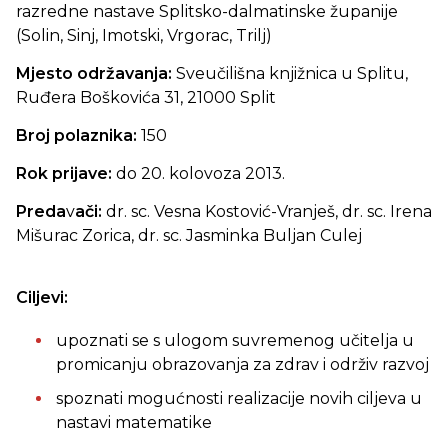
razredne nastave Splitsko-dalmatinske županije
(Solin, Sinj, Imotski, Vrgorac, Trilj)
Mjesto održavanja:
Sveučilišna knjižnica u Splitu,
Ruđera Boškovića 31, 21000 Split
Broj polaznika:
150
Rok prijave:
do 20. kolovoza 2013.
Preda
v
ači:
dr. sc. Vesna Kostović-Vranješ, dr. sc. Irena
Mišurac Zorica, dr. sc. Jasminka Buljan Culej
Ciljevi:
upoznati se s ulogom suvremenog učitelja u
promicanju obrazovanja za zdrav i održiv razvoj
spoznati mogućnosti realizacije novih ciljeva u
nastavi matematike