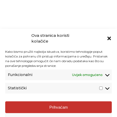
Ova stranica koristi
kolačiće
Kako bismo pružili najbolja iskustva, koristimo tehnologije poput
kolačića za pohranu i/ili pristup informacijama o uređaju. Pristanak
na ove tehnologije omogućit će nam obradu podataka kao što su
ponašanje pregledavanja stranice.
Funkcionalni
Uvijek omogućeno
Statistički
Agencija za odgoj i obrazovanje
Prihvaćam
Donje Svetice 38, 10000 Zagreb