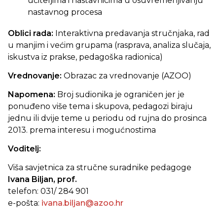
učiteljima i nastavnicima u osuvremenjivanju
nastavnog procesa
Oblici rada:
Interaktivna predavanja stručnjaka, rad
u manjim i većim grupama (rasprava, analiza slučaja,
iskustva iz prakse, pedagoška radionica)
Vrednovanje:
Obrazac za vrednovanje (AZOO)
Napomena:
Broj sudionika je ograničen jer je
ponuđeno više tema i skupova, pedagozi biraju
jednu ili dvije teme u periodu od rujna do prosinca
2013. prema interesu i mogućnostima
Voditelj:
Viša savjetnica za stručne suradnike pedagoge
Ivana Biljan, prof.
telefon: 031/ 284 901
e-pošta:
ivana.biljan@azoo.hr