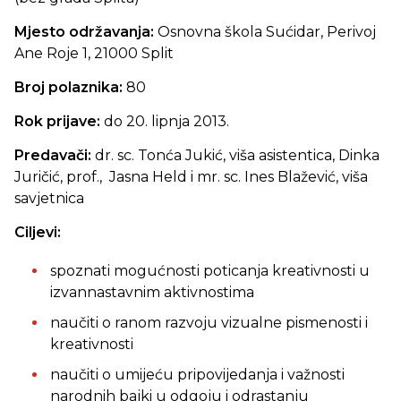
Mjesto održavanja:
Osnovna škola Sućidar, Perivoj
Ane Roje 1, 21000 Split
Broj polaznika:
80
Rok prijave:
do 20. lipnja 2013.
Predavači:
dr. sc. Tonća Jukić, viša asistentica, Dinka
Juričić, prof., Jasna Held i mr. sc. Ines Blažević, viša
savjetnica
Ciljevi:
spoznati mogućnosti poticanja kreativnosti u
izvannastavnim aktivnostima
naučiti o ranom razvoju vizualne pismenosti i
kreativnosti
naučiti o umijeću pripovijedanja i važnosti
narodnih bajki u odgoju i odrastanju