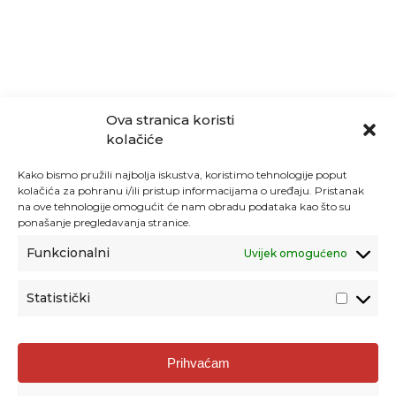
Ova stranica koristi
kolačiće
Kako bismo pružili najbolja iskustva, koristimo tehnologije poput
kolačića za pohranu i/ili pristup informacijama o uređaju. Pristanak
na ove tehnologije omogućit će nam obradu podataka kao što su
ponašanje pregledavanja stranice.
Funkcionalni
Uvijek omogućeno
Statistički
Agencija za odgoj i obrazovanje
Prihvaćam
Donje Svetice 38, 10000 Zagreb