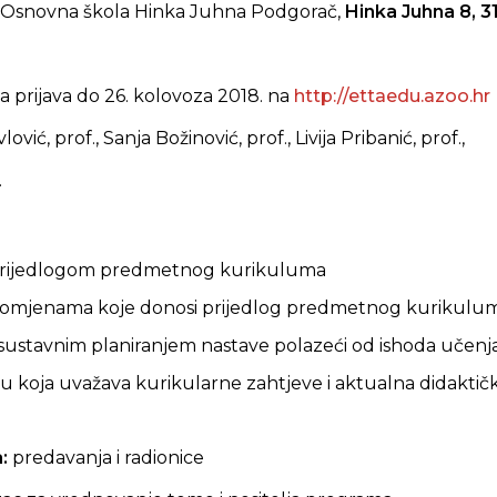
Osnovna škola Hinka Juhna Podgorač,
Hinka Juhna 8, 
 prijava do 26. kolovoza 2018. na
http://ettaedu.azoo.hr
ović, prof., Sanja Božinović, prof., Livija Pribanić, prof.,
.
 prijedlogom predmetnog kurikuluma
promjenama koje donosi prijedlog predmetnog kurikulu
 sustavnim planiranjem nastave polazeći od ishoda učenj
avu koja uvažava kurikularne zahtjeve i aktualna didakti
a:
predavanja i radionice