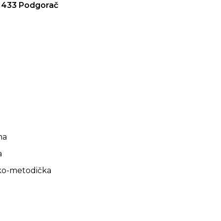
31433 Podgorač
ma
a
čko-metodička