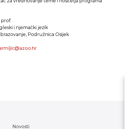
ac za vrednovanje teme i nositelja programa
 prof.
gleski i njemački jezik
obrazovanje, Podružnica Osijek
armijic@azoo.hr
Novosti