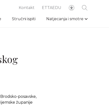
Kontakt
ETTAEDU
e
Stručni ispiti
Natjecanja i smotre
skog
a Brodsko-posavske,
rijemske županije