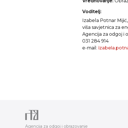
Vrednovanje:
Obraz
Voditelj:
Izabela Potnar Mijić,
viša savjetnica za en
Agencija za odgoj i 
031 284 914
e-mail:
izabela.potn
Agencija za odgoj i obrazovanje