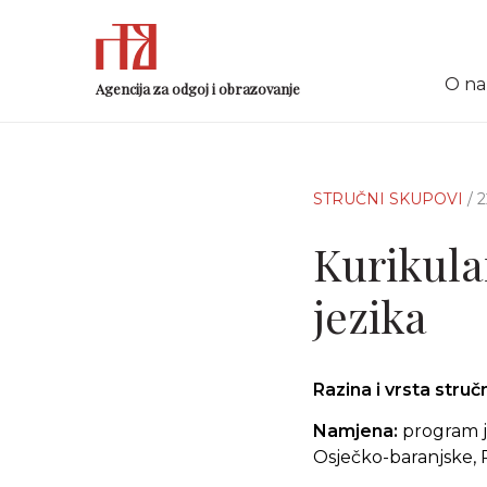
O n
Agencija za odgoj i obrazovanje
STRUČNI SKUPOVI
/ 
Kurikula
jezika
Razina i vrsta stru
Namjena:
program j
Osječko-baranjske, 