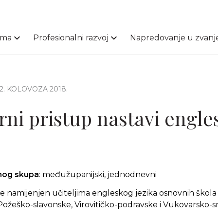
ama
Profesionalni razvoj
Napredovanje u zvanj
22. KOLOVOZA 2018.
rni pristup nastavi engle
čnog skupa
: međužupanijski, jednodnevni
e namijenjen učiteljima engleskog jezika osnovnih škol
Požeško-slavonske, Virovitičko-podravske i Vukovarsko-s