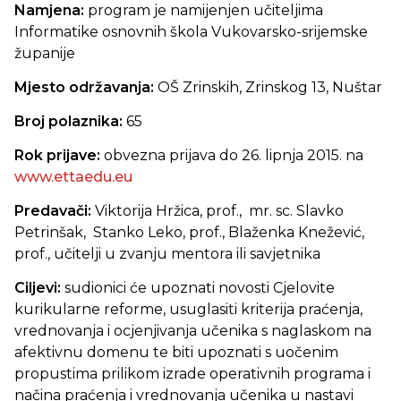
Namjena:
program je namijenjen učiteljima
Informatike osnovnih škola Vukovarsko-srijemske
županije
Mjesto održavanja:
OŠ Zrinskih, Zrinskog 13, Nuštar
Broj polaznika:
65
Rok prijave:
obvezna prijava do 26. lipnja 2015. na
www.ettaedu.eu
Predavači:
Viktorija Hržica, prof., mr. sc. Slavko
Petrinšak, Stanko Leko, prof., Blaženka Knežević,
prof., učitelji u zvanju mentora ili savjetnika
Ciljevi:
sudionici će upoznati novosti Cjelovite
kurikularne reforme, usuglasiti kriterija praćenja,
vrednovanja i ocjenjivanja učenika s naglaskom na
afektivnu domenu te biti upoznati s uočenim
propustima prilikom izrade operativnih programa i
načina praćenja i vrednovanja učenika u nastavi