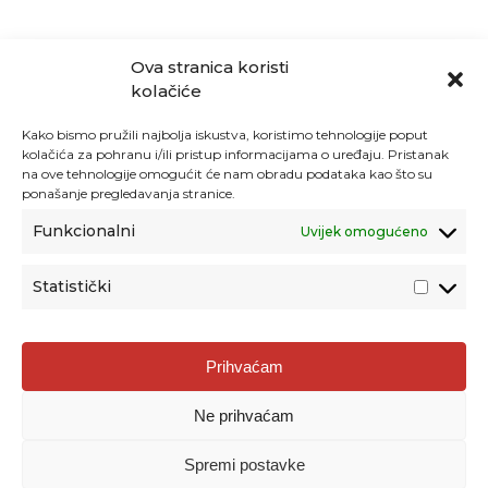
Ova stranica koristi
kolačiće
Kako bismo pružili najbolja iskustva, koristimo tehnologije poput
kolačića za pohranu i/ili pristup informacijama o uređaju. Pristanak
na ove tehnologije omogućit će nam obradu podataka kao što su
ponašanje pregledavanja stranice.
Funkcionalni
Uvijek omogućeno
Statistički
Agencija za odgoj i obrazovanje
Prihvaćam
Donje Svetice 38, 10000 Zagreb
Ne prihvaćam
MATIČNI BROJ:
1778129
OIB:
72193628411
Spremi postavke
Prenošenje sadržaja dopušteno je uz navođenje izvora.