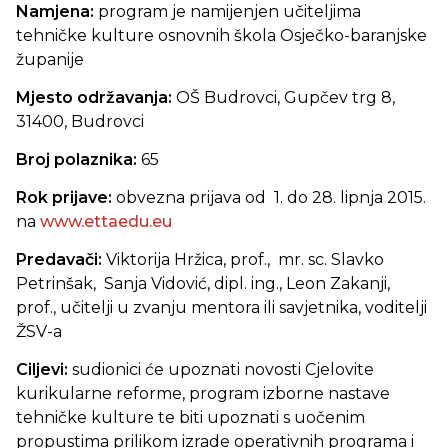
Namjena:
program je namijenjen učiteljima
tehničke kulture osnovnih škola Osječko-baranjske
županije
Mjesto održavanja:
OŠ Budrovci, Gupčev trg 8,
31400, Budrovci
Broj polaznika:
65
Rok prijave:
obvezna prijava od 1. do 28. lipnja 2015.
na
www.ettaedu.eu
Predavači:
Viktorija Hržica, prof., mr. sc. Slavko
Petrinšak, Sanja Vidović, dipl. ing., Leon Zakanji,
prof., učitelji u zvanju mentora ili savjetnika, voditelji
ŽSV-a
Ciljevi:
sudionici će upoznati novosti Cjelovite
kurikularne reforme, program izborne nastave
tehničke kulture te biti upoznati s uočenim
propustima prilikom izrade operativnih programa i