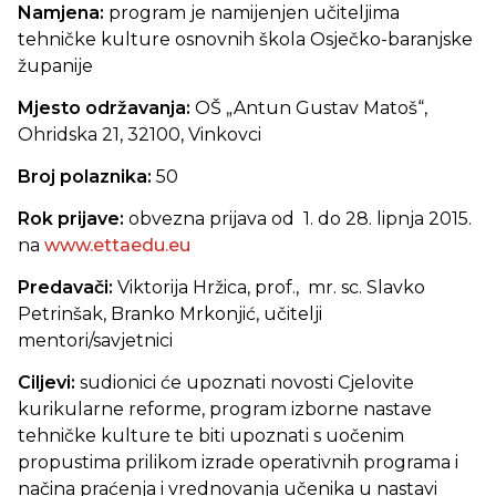
Namjena:
program je namijenjen učiteljima
tehničke kulture osnovnih škola Osječko-baranjske
županije
Mjesto održavanja:
OŠ „Antun Gustav Matoš“,
Ohridska 21, 32100, Vinkovci
Broj polaznika:
50
Rok prijave:
obvezna prijava od 1. do 28. lipnja 2015.
na
www.ettaedu.eu
Predavači:
Viktorija Hržica, prof., mr. sc. Slavko
Petrinšak, Branko Mrkonjić, učitelji
mentori/savjetnici
Ciljevi:
sudionici će upoznati novosti Cjelovite
kurikularne reforme, program izborne nastave
tehničke kulture te biti upoznati s uočenim
propustima prilikom izrade operativnih programa i
načina praćenja i vrednovanja učenika u nastavi