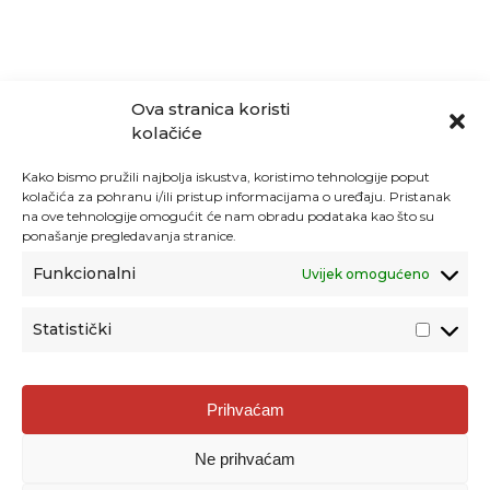
Ova stranica koristi
kolačiće
Kako bismo pružili najbolja iskustva, koristimo tehnologije poput
kolačića za pohranu i/ili pristup informacijama o uređaju. Pristanak
na ove tehnologije omogućit će nam obradu podataka kao što su
ponašanje pregledavanja stranice.
Funkcionalni
Uvijek omogućeno
Statistički
Agencija za odgoj i obrazovanje
Prihvaćam
Donje Svetice 38, 10000 Zagreb
Ne prihvaćam
MATIČNI BROJ:
1778129
OIB:
72193628411