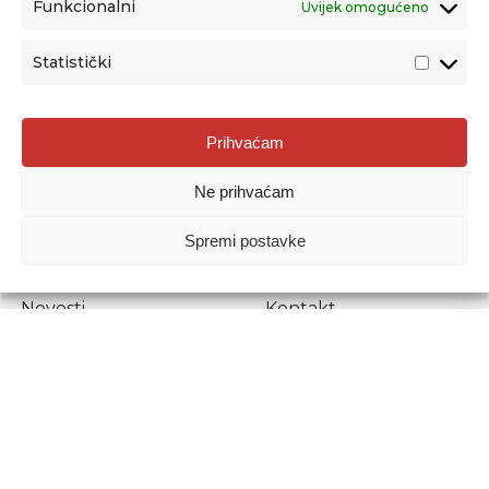
Funkcionalni
Uvijek omogućeno
Statistički
Agencija za odgoj i obrazovanje
Prihvaćam
Donje Svetice 38, 10000 Zagreb
Ne prihvaćam
MATIČNI BROJ:
1778129
OIB:
72193628411
Spremi postavke
Prenošenje sadržaja dopušteno je uz navođenje izvora.
Novosti
Kontakt
Stručni ispiti
Pristup informacijama
Propisi i dokumenti
Zaštita osobnih
podataka
Povjerljiva osoba za
unutarnje prijavljivanje
nepravilnosti
Etički povjerenik