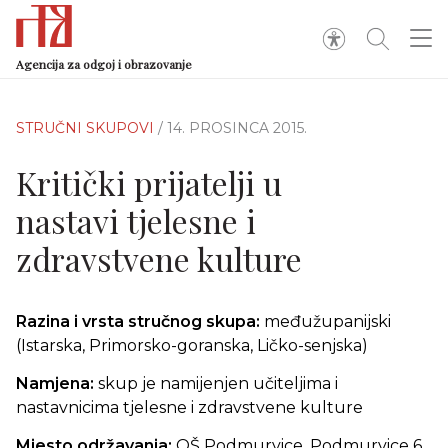
Agencija za odgoj i obrazovanje
STRUČNI SKUPOVI
/ 14. PROSINCA 2015.
Kritički prijatelji u
nastavi tjelesne i
zdravstvene kulture
Razina i vrsta stručnog skupa:
međužupanijski
(Istarska, Primorsko-goranska, Ličko-senjska)
Namjena:
skup je namijenjen učiteljima i
nastavnicima tjelesne i zdravstvene kulture
Mjesto održavanja:
OŠ Podmurvice, Podmurvice 6,