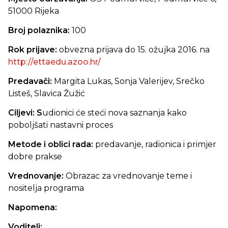
51000 Rijeka
Broj polaznika:
100
Rok prijave:
obvezna prijava do 15. ožujka 2016. na
http://ettaedu.azoo.hr/
Predavači:
Margita Lukas, Sonja Valerijev, Srečko
Listeš, Slavica Žužić
Ciljevi: S
udionici će steći nova saznanja kako
poboljšati nastavni proces
Metode i oblici rada:
predavanje, radionica i primjer
dobre prakse
Vrednovanje:
Obrazac za vrednovanje teme i
nositelja programa
Napomena:
Voditelj: