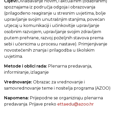
Ciljevi:
Ovladavanje novim, i aktualnim (odabranim)
spoznajama iz područja odgoja i obrazovanja
(prilagođeno reagiranje u stresnim uvjetima, bolje
upravljanje svojim unutrašnjim stanjima, povećan
utjecaj u komunikaciji i učinkovitije upravljanje
osobnim razvojem, upravljanje svojim zdravljem
putem prehrane, razvoj poželjnih stavova prema
sebi i učenicima u procesu nastave). Primjenjivanje
novostečenih znanja i prilagodba u školskim
uvjetima.
Metode i oblici rada:
Plenarna predavanja,
informiranje, izlaganje
Vrednovanje:
Obrazac za vrednovanje i
samovrednovanje teme i nositelja programa (AZOO)
Napomena:
Prijepodne se organiziraju plenarna
predavanja. Prijave preko
ettaedu@azoo.hr