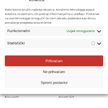
Kako bismo pružili najbolja iskustva, koristimo tehnologije poput
kolačića za pohranu i/ili pristup informacijama o uređaju. Pristanak
na ove tehnologije omogućit će nam obradu podataka kao što su
ponašanje pregledavanja stranice.
Funkcionalni
Uvijek omogućeno
Statistički
Agencija za odgoj i obrazovanje
Prihvaćam
Donje Svetice 38, 10000 Zagreb
Ne prihvaćam
MATIČNI BROJ:
1778129
OIB:
72193628411
Spremi postavke
Prenošenje sadržaja dopušteno je uz navođenje izvora.
Novosti
Kontakt
Stručni ispiti
Pristup informacijama