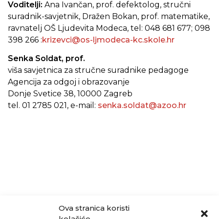
Voditelji:
Ana Ivančan, prof. defektolog, stručni
suradnik-savjetnik, Dražen Bokan, prof. matematike,
ravnatelj OŠ Ljudevita Modeca, tel: 048 681 677; 098
398 266 :
krizevci@os-ljmodeca-kc.skole.hr
Senka Soldat
, prof.
viša savjetnica za stručne suradnike pedagoge
Agencija za odgoj i obrazovanje
Donje Svetice 38, 10000 Zagreb
tel. 01 2785 021, e-mail:
senka.soldat@azoo.hr
Ova stranica koristi
kolačiće