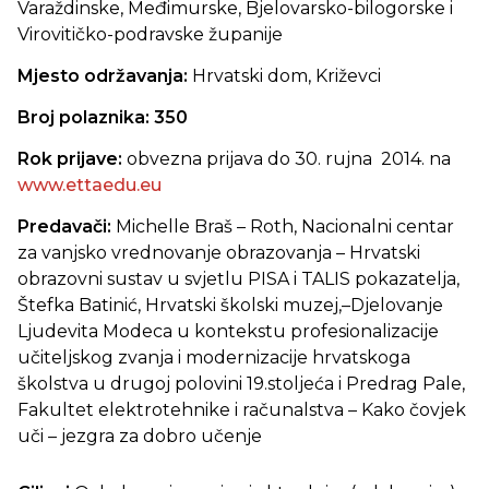
Varaždinske, Međimurske, Bjelovarsko-bilogorske i
Virovitičko-podravske županije
Mjesto održavanja:
Hrvatski dom, Križevci
Broj polaznika: 350
Rok prijave:
obvezna prijava do 30. rujna 2014. na
www.ettaedu.eu
Predavači:
Michelle Braš – Roth, Nacionalni centar
za vanjsko vrednovanje obrazovanja – Hrvatski
obrazovni sustav u svjetlu PISA i TALIS pokazatelja,
Štefka Batinić, Hrvatski školski muzej,–Djelovanje
Ljudevita Modeca u kontekstu profesionalizacije
učiteljskog zvanja i modernizacije hrvatskoga
školstva u drugoj polovini 19.stoljeća i Predrag Pale,
Fakultet elektrotehnike i računalstva – Kako čovjek
uči – jezgra za dobro učenje