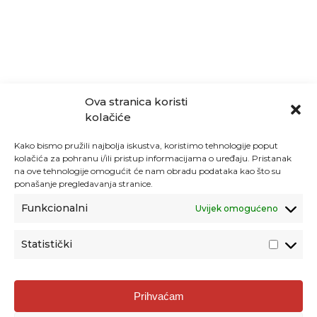
Ova stranica koristi
kolačiće
Kako bismo pružili najbolja iskustva, koristimo tehnologije poput
kolačića za pohranu i/ili pristup informacijama o uređaju. Pristanak
na ove tehnologije omogućit će nam obradu podataka kao što su
ponašanje pregledavanja stranice.
Funkcionalni
Uvijek omogućeno
Statistički
Agencija za odgoj i obrazovanje
Prihvaćam
Donje Svetice 38, 10000 Zagreb