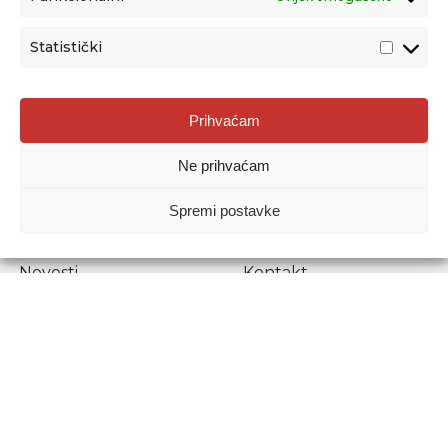
Statistički
Agencija za odgoj i obrazovanje
Prihvaćam
Donje Svetice 38, 10000 Zagreb
Ne prihvaćam
MATIČNI BROJ:
1778129
OIB:
72193628411
Spremi postavke
Prenošenje sadržaja dopušteno je uz navođenje izvora.
Novosti
Kontakt
Stručni ispiti
Pristup informacijama
Propisi i dokumenti
Zaštita osobnih
podataka
Povjerljiva osoba za
unutarnje prijavljivanje
nepravilnosti
Etički povjerenik