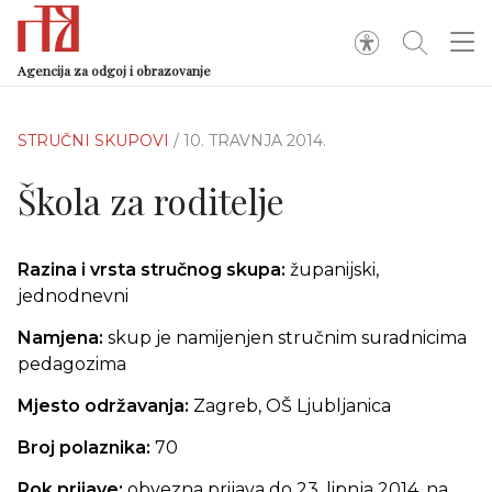
Agencija za odgoj i obrazovanje
STRUČNI SKUPOVI
/ 10. TRAVNJA 2014.
Škola za roditelje
Razina i vrsta stručnog skupa:
županijski,
jednodnevni
Namjena:
skup je namijenjen stručnim suradnicima
pedagozima
Mjesto održavanja:
Zagreb, OŠ Ljubljanica
Broj polaznika:
70
Rok prijave:
obvezna prijava do 23. lipnja 2014. na