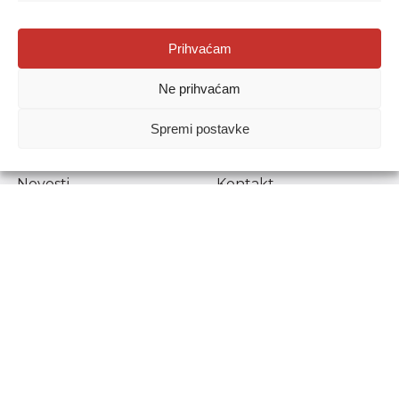
Agencija za odgoj i obrazovanje
Prihvaćam
Donje Svetice 38, 10000 Zagreb
Ne prihvaćam
MATIČNI BROJ:
1778129
OIB:
72193628411
Spremi postavke
Prenošenje sadržaja dopušteno je uz navođenje izvora.
Novosti
Kontakt
Stručni ispiti
Pristup informacijama
Propisi i dokumenti
Zaštita osobnih
podataka
Povjerljiva osoba za
unutarnje prijavljivanje
nepravilnosti
Etički povjerenik
Agencije za odgoj i
obrazovanje