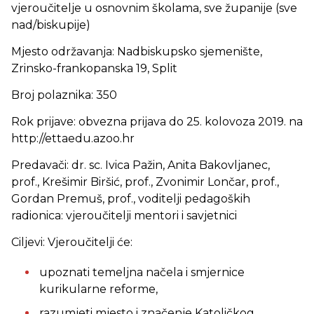
vjeroučitelje u osnovnim školama, sve županije (sve
nad/biskupije)
Mjesto održavanja: Nadbiskupsko sjemenište,
Zrinsko-frankopanska 19, Split
Broj polaznika: 350
Rok prijave: obvezna prijava do 25. kolovoza 2019. na
http://ettaedu.azoo.hr
Predavači: dr. sc. Ivica Pažin, Anita Bakovljanec,
prof., Krešimir Biršić, prof., Zvonimir Lončar, prof.,
Gordan Premuš, prof., voditelji pedagoških
radionica: vjeroučitelji mentori i savjetnici
Ciljevi: Vjeroučitelji će:
upoznati temeljna načela i smjernice
kurikularne reforme,
razumjeti mjesto i značenje Katoličkog