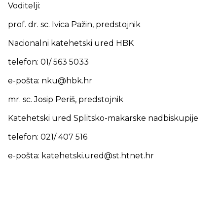
Voditelji:
prof. dr. sc. Ivica Pažin, predstojnik
Nacionalni katehetski ured HBK
telefon: 01/ 563 5033
e-pošta: nku@hbk.hr
mr. sc. Josip Periš, predstojnik
Katehetski ured Splitsko-makarske nadbiskupije
telefon: 021/ 407 516
e-pošta: katehetski.ured@st.htnet.hr