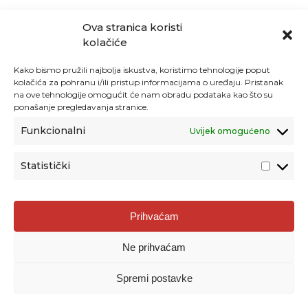
Ova stranica koristi
kolačiće
Kako bismo pružili najbolja iskustva, koristimo tehnologije poput
kolačića za pohranu i/ili pristup informacijama o uređaju. Pristanak
na ove tehnologije omogućit će nam obradu podataka kao što su
ponašanje pregledavanja stranice.
Funkcionalni
Uvijek omogućeno
Statistički
Agencija za odgoj i obrazovanje
Prihvaćam
Donje Svetice 38, 10000 Zagreb
Ne prihvaćam
MATIČNI BROJ:
1778129
OIB:
72193628411
Spremi postavke
Prenošenje sadržaja dopušteno je uz navođenje izvora.