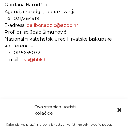
Gordana Barudžija
Agencija za odgoj i obrazovanje
Tel: 031/284919
E-adresa:
dalibor.adzic@azoo.hr
Prof. dr. sc. Josip Šimunović
Nacionalni katehetski ured Hrvatske biskupske
konferencije
Tel: 01/ 5635032
e-mail:
nku@hbk.hr
Ova stranica koristi
kolačiće
Kako bismo pružili najbolja iskustva, koristimo tehnologije poput