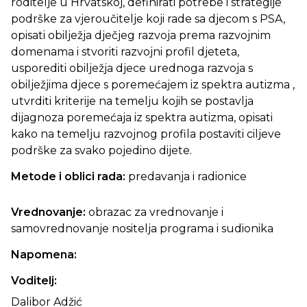
roditelje u Hrvatskoj, definirati potrebe i strategije
podrške za vjeroučitelje koji rade sa djecom s PSA,
opisati obilježja dječjeg razvoja prema razvojnim
domenama i stvoriti razvojni profil djeteta,
usporediti obilježja djece urednoga razvoja s
obilježjima djece s poremećajem iz spektra autizma ,
utvrditi kriterije na temelju kojih se postavlja
dijagnoza poremećaja iz spektra autizma, opisati
kako na temelju razvojnog profila postaviti ciljeve
podrške za svako pojedino dijete.
Metode i oblici rada:
predavanja i radionice
Vrednovanje:
obrazac za vrednovanje i
samovrednovanje nositelja programa i sudionika
Napomena:
Voditelj:
Dalibor Adžić