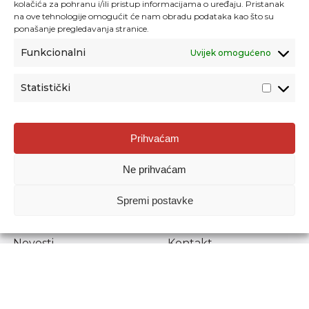
kolačića za pohranu i/ili pristup informacijama o uređaju. Pristanak
na ove tehnologije omogućit će nam obradu podataka kao što su
ponašanje pregledavanja stranice.
Funkcionalni
Uvijek omogućeno
Statistički
Agencija za odgoj i obrazovanje
Prihvaćam
Donje Svetice 38, 10000 Zagreb
Ne prihvaćam
MATIČNI BROJ:
1778129
OIB:
72193628411
Spremi postavke
Prenošenje sadržaja dopušteno je uz navođenje izvora.
Novosti
Kontakt
Stručni ispiti
Pristup informacijama
Propisi i dokumenti
Zaštita osobnih
podataka
Povjerljiva osoba za