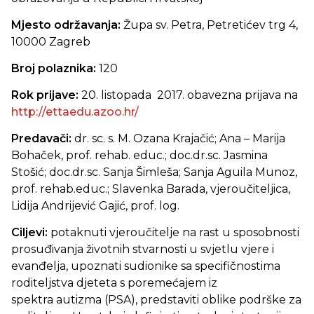
Mjesto održavanja:
Župa sv. Petra, Petretićev trg 4,
10000 Zagreb
Broj polaznika:
120
Rok prijave:
20. listopada 2017. obavezna prijava na
http://ettaedu.azoo.hr/
Predavači:
dr. sc. s. M. Ozana Krajačić; Ana – Marija
Bohaček, prof. rehab. educ.; doc.dr.sc. Jasmina
Stošić; doc.dr.sc. Sanja Šimleša; Sanja Aguila Munoz,
prof. rehab.educ.; Slavenka Barada, vjeroučiteljica,
Lidija Andrijević Gajić, prof. log.
Ciljevi:
potaknuti vjeroučitelje na rast u sposobnosti
prosuđivanja životnih stvarnosti u svjetlu vjere i
evanđelja, upoznati sudionike sa specifičnostima
roditeljstva djeteta s poremećajem iz
spektra autizma (PSA), predstaviti oblike podrške za