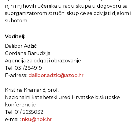
njih i njihovih učenika u radu skupa u dogovoru sa
suorganizatorom stručni skup će se odvijati djelom i
subotom.
Voditelj:
Dalibor Adžić
Gordana Barudžija
Agencija za odgoj i obrazovanje
Tel: 031/284919
E-adresa:
dalibor.adzic@azoo.hr
Kristina Kramarić, prof.
Nacionalni katehetski ured Hrvatske biskupske
konferencije
Tel: 01/ 5635032
e-mail:
nku@hbk.hr