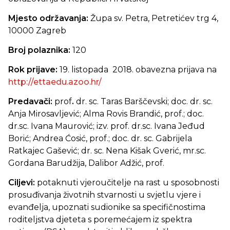
Mjesto održavanja:
Župa sv. Petra, Petretićev trg 4,
10000 Zagreb
Broj polaznika:
120
Rok prijave:
19. listopada 2018. obavezna prijava na
http://ettaedu.azoo.hr/
Predavači:
prof
.
dr. sc. Taras Barščevski; doc. dr. sc.
Anja Mirosavljević; Alma Rovis Brandić, prof.; doc.
dr.sc. Ivana Maurović; izv. prof. dr.sc. Ivana Jeđud
Borić; Andrea Ćosić, prof.; doc. dr. sc. Gabrijela
Ratkajec Gašević; dr. sc. Nena Kišak Gverić, mr.sc.
Gordana Barudžija, Dalibor Adžić, prof.
Ciljevi:
potaknuti vjeroučitelje na rast u sposobnosti
prosuđivanja životnih stvarnosti u svjetlu vjere i
evanđelja, upoznati sudionike sa specifičnostima
roditeljstva djeteta s poremećajem iz spektra