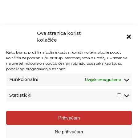
Ova stranica koristi
kolačiće
Kako bismo pružili najbolja iskustva, koristimo tehnologije poput
kolačića za pohranu i/ili pristup informacijama o uređaju. Pristanak
na ove tehnologije omogućit će nam obradu podataka kao što su
ponašanje pregledavanja stranice.
Funkcionalni
Uvijek omogućeno
Statistički
Agencija za odgoj i obrazovanje
Prihvaćam
Donje Svetice 38, 10000 Zagreb
Ne prihvaćam
MATIČNI BROJ:
1778129