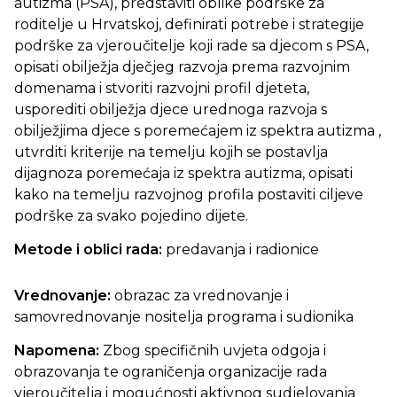
autizma (PSA), predstaviti oblike podrške za
roditelje u Hrvatskoj, definirati potrebe i strategije
podrške za vjeroučitelje koji rade sa djecom s PSA,
opisati obilježja dječjeg razvoja prema razvojnim
domenama i stvoriti razvojni profil djeteta,
usporediti obilježja djece urednoga razvoja s
obilježjima djece s poremećajem iz spektra autizma ,
utvrditi kriterije na temelju kojih se postavlja
dijagnoza poremećaja iz spektra autizma, opisati
kako na temelju razvojnog profila postaviti ciljeve
podrške za svako pojedino dijete.
Metode i oblici rada:
predavanja i radionice
Vrednovanje:
obrazac za vrednovanje i
samovrednovanje nositelja programa i sudionika
Napomena:
Zbog specifičnih uvjeta odgoja i
obrazovanja te ograničenja organizacije rada
vjeroučitelja i mogućnosti aktivnog sudjelovanja