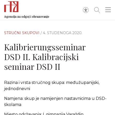
Agencija za odgoj i obrazovanje
STRUČNI SKUPOVI
/ 4. STUDENOGA 2020.
Kalibrierungsseminar
DSD II. Kalibracijski
seminar DSD II
Razina i vrsta stručnog skupa: međužupanijski,
jednodnevni
Namjena: skup je namijenjen nastavnicima u DSD-
školama
Mjesto održavanja: I. gimnazija Varaždin,