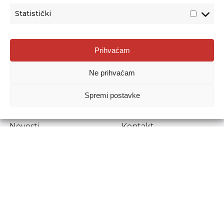
Statistički
Agencija za odgoj i obrazovanje
Prihvaćam
Donje Svetice 38, 10000 Zagreb
Ne prihvaćam
MATIČNI BROJ:
1778129
OIB:
72193628411
Spremi postavke
Prenošenje sadržaja dopušteno je uz navođenje izvora.
Novosti
Kontakt
Stručni ispiti
Pristup informacijama
Propisi i dokumenti
Zaštita osobnih
podataka
Povjerljiva osoba za
unutarnje prijavljivanje
nepravilnosti
Etički povjerenik
Agencije za odgoj i
obrazovanje