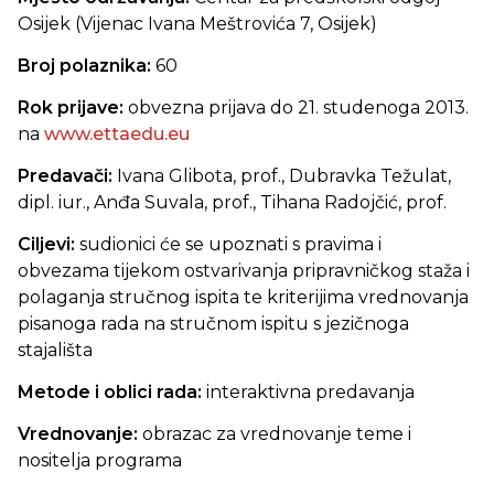
Osijek (Vijenac Ivana Meštrovića 7, Osijek)
Broj polaznika:
60
Rok prijave:
obvezna prijava do 21. studenoga 2013.
na
www.ettaedu.eu
Predavači:
Ivana Glibota, prof., Dubravka Težulat,
dipl. iur., Anđa Suvala, prof., Tihana Radojčić, prof.
Ciljevi:
sudionici će se upoznati s pravima i
obvezama tijekom ostvarivanja pripravničkog staža i
polaganja stručnog ispita te kriterijima vrednovanja
pisanoga rada na stručnom ispitu s jezičnoga
stajališta
Metode i oblici rada:
interaktivna predavanja
Vrednovanje:
obrazac za vrednovanje teme i
nositelja programa