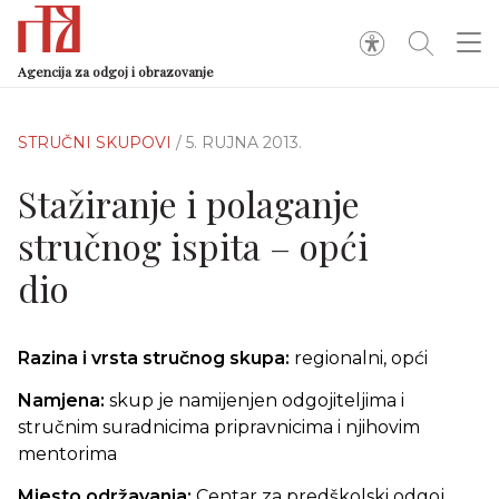
Agencija za odgoj i obrazovanje
STRUČNI SKUPOVI
/ 5. RUJNA 2013.
Stažiranje i polaganje
stručnog ispita – opći
dio
Razina i vrsta stručnog skupa:
regionalni, opći
Namjena:
skup je namijenjen odgojiteljima i
stručnim suradnicima pripravnicima i njihovim
mentorima
Mjesto održavanja:
Centar za predškolski odgoj