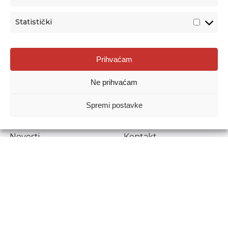
Statistički
Agencija za odgoj i obrazovanje
Prihvaćam
Donje Svetice 38, 10000 Zagreb
Ne prihvaćam
MATIČNI BROJ:
1778129
OIB:
72193628411
Spremi postavke
Prenošenje sadržaja dopušteno je uz navođenje izvora.
Novosti
Kontakt
Stručni ispiti
Pristup informacijama
Propisi i dokumenti
Zaštita osobnih
podataka
Povjerljiva osoba za
unutarnje prijavljivanje
nepravilnosti
Etički povjerenik
Agencije za odgoj i