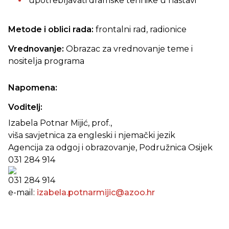
upotrebljavati dramske tehnike u nastavi
Metode i oblici rada:
frontalni rad, radionice
Vrednovanje:
Obrazac za vrednovanje teme i
nositelja programa
Napomena:
Voditelj:
Izabela Potnar Mijić, prof.,
viša savjetnica za engleski i njemački jezik
Agencija za odgoj i obrazovanje, Podružnica Osijek
031 284 914
031 284 914
e-mail:
izabela.potnarmijic@azoo.hr