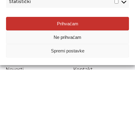
Statistički
Agencija za odgoj i obrazovanje
Prihvaćam
Donje Svetice 38, 10000 Zagreb
Ne prihvaćam
MATIČNI BROJ:
1778129
OIB:
72193628411
Spremi postavke
Prenošenje sadržaja dopušteno je uz navođenje izvora.
Novosti
Kontakt
Stručni ispiti
Pristup informacijama
Propisi i dokumenti
Zaštita osobnih
podataka
Povjerljiva osoba za
unutarnje prijavljivanje
nepravilnosti
Etički povjerenik
Agencije za odgoj i
obrazovanje