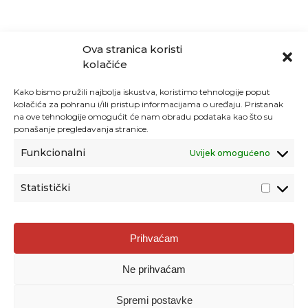
Ova stranica koristi
kolačiće
Kako bismo pružili najbolja iskustva, koristimo tehnologije poput
kolačića za pohranu i/ili pristup informacijama o uređaju. Pristanak
na ove tehnologije omogućit će nam obradu podataka kao što su
ponašanje pregledavanja stranice.
Funkcionalni
Uvijek omogućeno
Statistički
Agencija za odgoj i obrazovanje
Prihvaćam
Donje Svetice 38, 10000 Zagreb
Ne prihvaćam
MATIČNI BROJ:
1778129
OIB:
72193628411
Spremi postavke
Prenošenje sadržaja dopušteno je uz navođenje izvora.