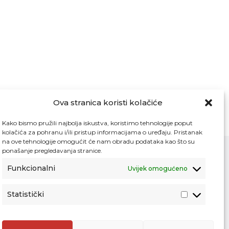
Ova stranica koristi kolačiće
Kako bismo pružili najbolja iskustva, koristimo tehnologije poput
kolačića za pohranu i/ili pristup informacijama o uređaju. Pristanak
na ove tehnologije omogućit će nam obradu podataka kao što su
ponašanje pregledavanja stranice.
Funkcionalni
Uvijek omogućeno
Kontakt
Pristup informacijama
Statistički
Zaštita osobnih podataka
Povjerljiva osoba za unutarnje prijavljivanje