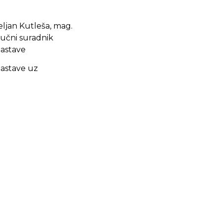
 Željan Kutleša, mag.
tručni suradnik
nastave
nastave uz