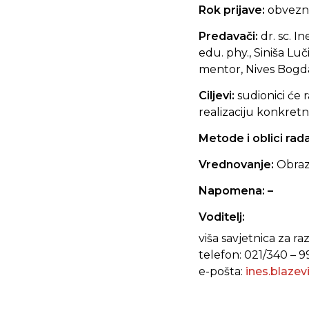
Rok prijave:
obvezna
Predavači:
dr. sc. I
edu. phy., Siniša Luč
mentor, Nives Bogda
Ciljevi:
sudionici će
r
realizaciju konkretn
Metode i oblici rad
Vrednovanje:
Obraz
Napomena: –
Voditelj:
viša savjetnica za ra
telefon: 021/340 – 9
e-pošta:
ines.blaze