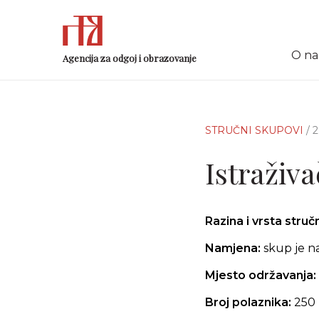
O n
Agencija za odgoj i obrazovanje
STRUČNI SKUPOVI
/ 
Istraživ
Razina i vrsta stru
Namjena:
skup je n
Mjesto održavanja:
Broj polaznika:
250