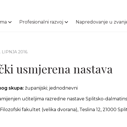
ama
Profesionalni razvoj
Napredovanje u zvanj
2. LIPNJA 2016.
ački usmjerena nastava
čnog skupa:
županijski; jednodnevni
amijenjen učiteljima razredne nastave Splitsko-dalmatin
Filozofski fakultet (velika dvorana), Teslina 12, 21000 Spli