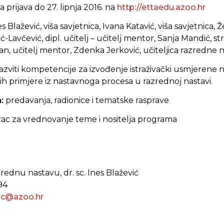
 prijava do 27. lipnja 2016. na
http://ettaedu.azoo.hr
nes Blažević, viša savjetnica, Ivana Katavić, viša savjetnica,
ić-Lavčević, dipl. učitelj – učitelj mentor, Sanja Mandić, s
n, učitelj mentor, Zdenka Jerković, učiteljica razredne 
azviti kompetencije za izvođenje istraživački usmjerene 
ih primjere iz nastavnoga procesa u razrednoj nastavi.
a:
predavanja, radionice i tematske rasprave
ac za vrednovanje teme i nositelja programa
zrednu nastavu, dr. sc. Ines Blažević
94
vic@azoo.hr