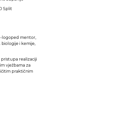
0 Split
log-logoped mentor,
 biologije i kemije,
ristupa realizaciji
kim vježbama za
ičitim praktičnim