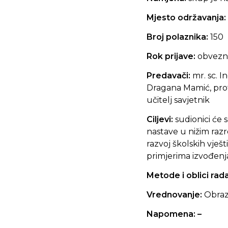
Mjesto održavanja:
Broj polaznika:
150
Rok prijave:
obvezna
Predavači:
mr. sc. I
Dragana Mamić, prof. b
učitelj savjetnik
Ciljevi:
sudionici će
nastave u nižim raz
razvoj školskih vješ
primjerima izvođenja
Metode i oblici rad
Vrednovanje:
Obraz
Napomena: –