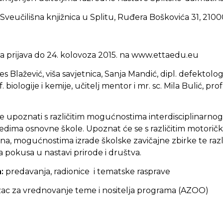
Sveučilišna knjižnica u Splitu, Ruđera Boškovića 31, 2100
 prijava do 24. kolovoza 2015. na www.ettaedu.eu
nes Blažević, viša savjetnica, Sanja Mandić, dipl. defekto
iologije i kemije, učitelj mentor i mr. sc. Mila Bulić, prof.
se
upoznati s različitim mogućnostima interdisciplinarnog p
redima osnovne škole. Upoznat će se s različitim motorič
tina, mogućnostima izrade školske zavičajne zbirke te razl
 pokusa u nastavi prirode i društva.
a:
predavanja, radionice i tematske rasprave
ac za vrednovanje teme i nositelja programa (AZOO)