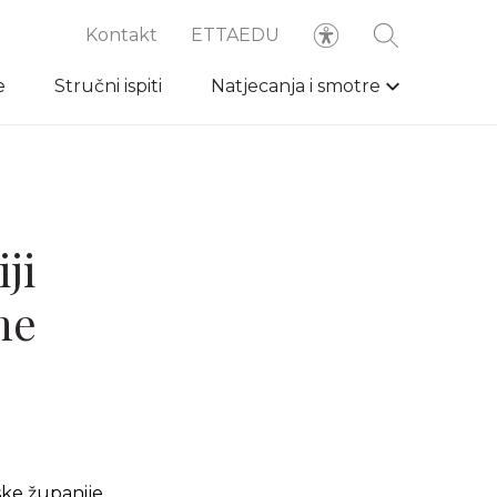
Kontakt
ETTAEDU
e
Stručni ispiti
Natjecanja i smotre
ji
ne
ske županije