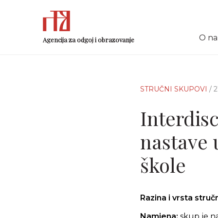
O n
Agencija za odgoj i obrazovanje
STRUČNI SKUPOVI
/ 
Interdisc
nastave 
škole
Razina i vrsta stru
Namjena:
skup je n