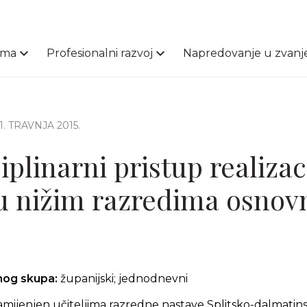
ama
Profesionalni razvoj
Napredovanje u zvanj
21. TRAVNJA 2015.
iplinarni pristup realizaci
u nižim razredima osnov
čnog skupa:
županijski; jednodnevni
amijenjen učiteljima razredne nastave Splitsko-dalmatin