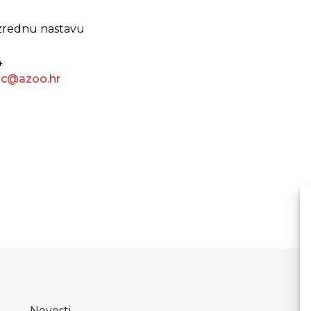
razrednu nastavu
4
vic@azoo.hr
Novosti