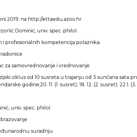
deni 2019. na http://ettaedu.azoo.hr
orlić Dominić, univ. spec. philol.
nih i profesionalnih kompetencija polaznika
 radionice
ac za samovrednovanje i vrednovanje
ski ciklus od 10 susreta u trajanju od 3 sunčana sata pr
ndarske godine;20. 11. (1. susret); 18. 12. (2. susret); 22.1. (
ić, univ. spec. philol.
 obrazovanje
 međunarodnu suradnju