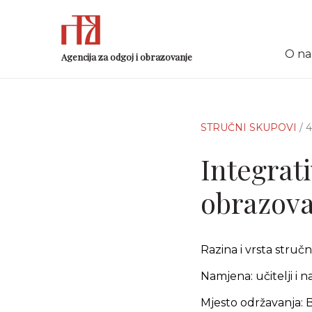
O n
Agencija za odgoj i obrazovanje
STRUČNI SKUPOVI
/ 
Integrati
obrazov
Razina i vrsta struč
Namjena: učitelji i 
Mjesto održavanja: 