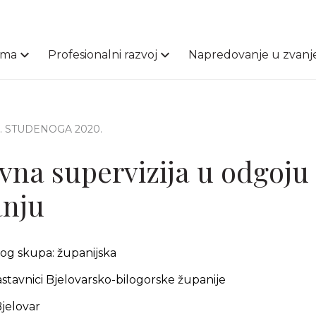
ama
Profesionalni razvoj
Napredovanje u zvanj
4. STUDENOGA 2020.
vna supervizija u odgoju 
anju
nog skupa: županijska
nastavnici Bjelovarsko-bilogorske županije
Bjelovar