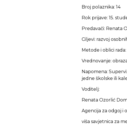
Broj polaznika: 14
Rok prijave: 15. stu
Predavači: Renata Oz
Ciljevi: razvoj osob
Metode i oblici rada:
Vrednovanje: obraz
Napomena: Supervizij
jedne školske ili kale
Voditelj:
Renata Ozorlić Domin
Agencija za odgoj i
viša savjetnica za