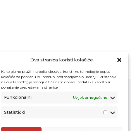
Ova stranica koristi kolačiće
Kako bismo pružili najbolja iskustva, koristimo tehnologije poput
kolačića za pohranu i/ili pristup informacijama o uređaju. Pristanak
na ove tehnologije omogućit će nam obradu podataka kao što su
ponašanje pregledavanja stranice.
Funkcionalni
Uvijek omogućeno
Kontakt
Pristup informacijama
Statistički
Zaštita osobnih podataka
Povjerljiva osoba za unutarnje prijavljivanje