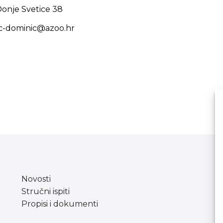
onje Svetice 38
lic-dominic@azoo.hr
Novosti
Stručni ispiti
Propisi i dokumenti