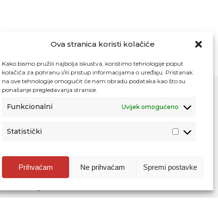
Ova stranica koristi kolačiće
Kako bismo pružili najbolja iskustva, koristimo tehnologije poput
kolačića za pohranu i/ili pristup informacijama o uređaju. Pristanak
na ove tehnologije omogućit će nam obradu podataka kao što su
ponašanje pregledavanja stranice.
Funkcionalni
Uvijek omogućeno
Kontakt
Pristup informacijama
Statistički
Zaštita osobnih podataka
Povjerljiva osoba za unutarnje prijavljivanje
nepravilnosti
Prihvaćam
Ne prihvaćam
Spremi postavke
Etički povjerenik Agencije za odgoj i
obrazovanje