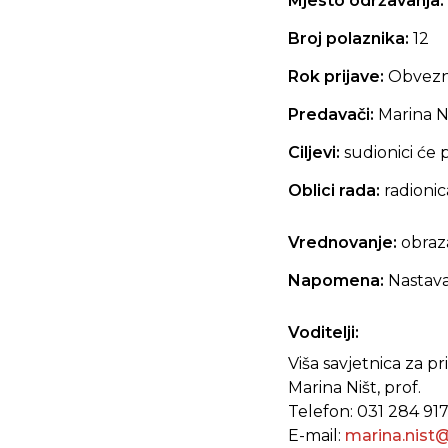
Mjesto održavanja:
Broj polaznika:
12
Rok prijave:
Obvezna
Predavači:
Marina Ni
Ciljevi:
sudionici će 
Oblici rada:
radionic
Vrednovanje:
obraz
Napomena:
Nastava
Voditelji:
Viša savjetnica za pr
Marina Ništ, prof.
Telefon: 031 284 91
E-mail:
marina.nist