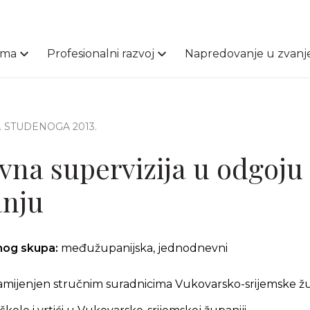
ama
Profesionalni razvoj
Napredovanje u zvanj
6. STUDENOGA 2013.
vna supervizija u odgoju 
anju
čnog skupa:
međužupanijska, jednodnevni
amijenjen stručnim suradnicima Vukovarsko-srijemske ž