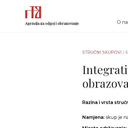
O n
Agencija za odgoj i obrazovanje
STRUČNI SKUPOVI
/ 
Integrati
obrazov
Razina i vrsta stru
Namjena:
skup je n