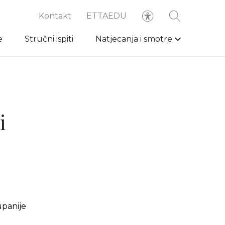
Kontakt
ETTAEDU
e
Stručni ispiti
Natjecanja i smotre
i
upanije