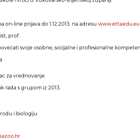
škole i vrtići u Vukovarsko-srijemskoj županiji
 on-line prijava do 1.12.2013. na adresu
www.ettaedu.eu
št, prof.
povećati svoje osobne, socijalne i profesionalne kompeten
a
ac za vrednovanje
k rada s grupom iz 2013.
irodu i biologiju
7
@azoo.hr