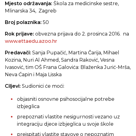
Mjesto održavanja:
Škola za medicinske sestre,
Mlinarska 34, Zagreb
Broj polaznika:
50
Rok prijave:
obvezna prijava do 2. prosinca 2016. na
www.ettaedu.azoo.hr
Predavači:
Sanja Pupačić, Martina Čarija, Mihael
Kozina, Nuri Al Ahmed, Sandra Raković, Vesna
Ivasović, tim OŠ Frana Galovića: Blaženka Jurić-Mrša,
Neva Ćapin i Maja Lisska
Ciljevi:
Sudionici će moći:
objasniti osnovne psihosocijalne potrebe
izbjeglica
prepoznati vlastite nesigurnosti vezano uz
integraciju djece izbjeglica u svoje škole
preispitati vlastite stavove o nepoznatim