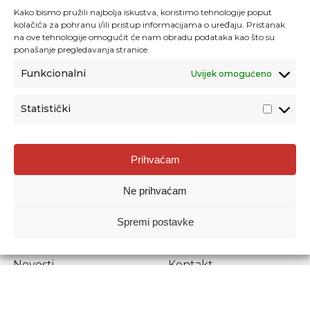
Kako bismo pružili najbolja iskustva, koristimo tehnologije poput
kolačića za pohranu i/ili pristup informacijama o uređaju. Pristanak
na ove tehnologije omogućit će nam obradu podataka kao što su
ponašanje pregledavanja stranice.
Funkcionalni
Uvijek omogućeno
Statistički
Agencija za odgoj i obrazovanje
Prihvaćam
Donje Svetice 38, 10000 Zagreb
Ne prihvaćam
MATIČNI BROJ:
1778129
OIB:
72193628411
Spremi postavke
Prenošenje sadržaja dopušteno je uz navođenje izvora.
Novosti
Kontakt
Stručni ispiti
Pristup informacijama
Propisi i dokumenti
Zaštita osobnih