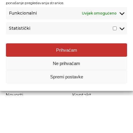
ponašanje pregledavanja stranice.
Funkcionalni
Uvijek omogućeno
Statistički
Agencija za odgoj i obrazovanje
Prihvaćam
Donje Svetice 38, 10000 Zagreb
Ne prihvaćam
MATIČNI BROJ:
1778129
OIB:
72193628411
Spremi postavke
Prenošenje sadržaja dopušteno je uz navođenje izvora.
Novosti
Kontakt
Stručni ispiti
Pristup informacijama
Propisi i dokumenti
Zaštita osobnih
podataka
Povjerljiva osoba za
unutarnje prijavljivanje