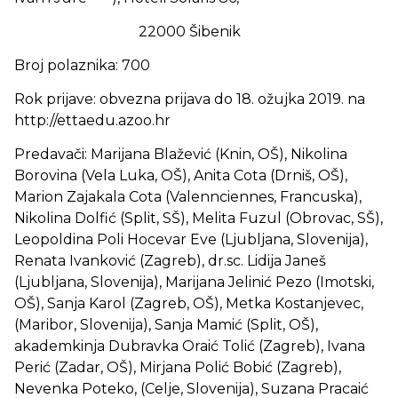
22000 Šibenik
Broj polaznika: 700
Rok prijave: obvezna prijava do 18. ožujka 2019. na
http://ettaedu.azoo.hr
Predavači: Marijana Blažević (Knin, OŠ), Nikolina
Borovina (Vela Luka, OŠ), Anita Cota (Drniš, OŠ),
Marion Zajakala Cota (Valennciennes, Francuska),
Nikolina Dolfić (Split, SŠ), Melita Fuzul (Obrovac, SŠ),
Leopoldina Poli Hocevar Eve (Ljubljana, Slovenija),
Renata Ivanković (Zagreb), dr.sc. Lidija Janeš
(Ljubljana, Slovenija), Marijana Jelinić Pezo (Imotski,
OŠ), Sanja Karol (Zagreb, OŠ), Metka Kostanjevec,
(Maribor, Slovenija), Sanja Mamić (Split, OŠ),
akademkinja Dubravka Oraić Tolić (Zagreb), Ivana
Perić (Zadar, OŠ), Mirjana Polić Bobić (Zagreb),
Nevenka Poteko, (Celje, Slovenija), Suzana Pracaić