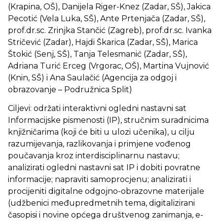
(Krapina, OŠ), Danijela Riger-Knez (Zadar, SŠ), Jakica
Pecotić (Vela Luka, SŠ), Ante Prtenjača (Zadar, SŠ),
prof.dr.sc. Zrinjka Stančić (Zagreb), prof.dr.sc. Ivanka
Stričević (Zadar), Hajdi Škarica (Zadar, SŠ), Marica
Štokić (Senj, SŠ), Tanja Telesmanić (Zadar, SŠ),
Adriana Turić Erceg (Vrgorac, OŠ), Martina Vujnović
(Knin, SŠ) i Ana Saulačić (Agencija za odgoj i
obrazovanje – Podružnica Split)
Ciljevi: održati interaktivni ogledni nastavni sat
Informacijske pismenosti (IP), stručnim suradnicima
knjižničarima (koji će biti u ulozi učenika), u cilju
razumijevanja, razlikovanja i primjene vođenog
poučavanja kroz interdisciplinarnu nastavu;
analizirati ogledni nastavni sat IP i dobiti povratne
informacije; napraviti samoprocjenu; analizirati i
procijeniti digitalne odgojno-obrazovne materijale
(udžbenici međupredmetnih tema, digitalizirani
časopisi i novine općega društvenog zanimanja, e-