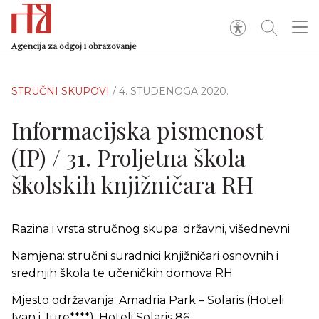
Agencija za odgoj i obrazovanje
STRUČNI SKUPOVI
/ 4. STUDENOGA 2020.
Informacijska pismenost
(IP) / 31. Proljetna škola
školskih knjižničara RH
Razina i vrsta stručnog skupa: državni, višednevni
Namjena: stručni suradnici knjižničari osnovnih i
srednjih škola te učeničkih domova RH
Mjesto održavanja: Amadria Park – Solaris (Hoteli
Ivan i Jure****), Hoteli Solaris 86,