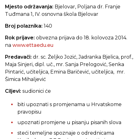
Mjesto održavanja:
Bjelovar, Poljana dr. Franje
Tuđmana 1, IV. osnovna škola Bjelovar
Broj polaznika:
140
Rok prijave:
obvezna prijava do 18. kolovoza 2014.
na
www.ettaedu.eu
Predavači:
dr. sc. Željko Jozić, Jadranka Bjelica, prof.,
Maja Sinjeri, dipl. uč., mr. Sanja Prelogović, Senka
Pintarić, učiteljica, Emina Baričević, učiteljica, mr.
Šimica Mihaljević
Ciljevi:
sudionici će
biti upoznati s promjenama u Hrvatskome
pravopisu
upoznati promjene u pisanju pisanih slova
steći temeljne spoznaje o odrednicama