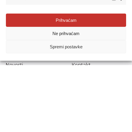
Agencija za odgoj i obrazovanje
Prihvaćam
Donje Svetice 38, 10000 Zagreb
Ne prihvaćam
MATIČNI BROJ:
1778129
OIB:
72193628411
Spremi postavke
Prenošenje sadržaja dopušteno je uz navođenje izvora.
Novosti
Kontakt
Stručni ispiti
Pristup informacijama
Propisi i dokumenti
Zaštita osobnih
podataka
Povjerljiva osoba za
unutarnje prijavljivanje
nepravilnosti
Etički povjerenik
Agencije za odgoj i
obrazovanje