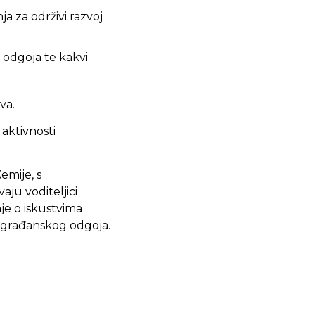
a za održivi razvoj
odgoja te kakvi
va.
aktivnosti
Kemije, s
ju voditeljici
nje o iskustvima
i građanskog odgoja.