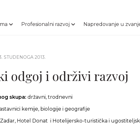
ama
Profesionalni razvoj
Napredovanje u zvanj
13. STUDENOGA 2013.
i odgoj i održivi razvoj
čnog skupa:
državni, trodnevni
nastavnici kemije, biologije i geografije
Zadar, Hotel Donat i Hotelijersko-turistička i ugostiteljs