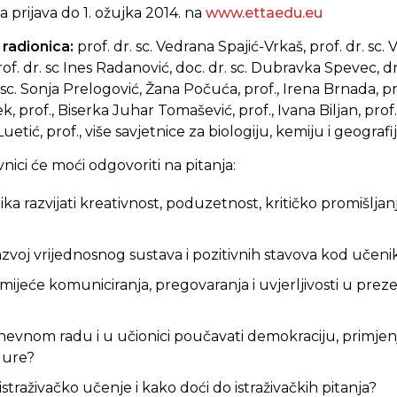
 prijava do 1. ožujka 2014. na
www.ettaedu.eu
 radionica:
prof. dr. sc. Vedrana Spajić-Vrkaš, prof. dr. sc. V
prof. dr. sc Ines Radanović, doc. dr. sc. Dubravka Spevec, dr.
 sc. Sonja Prelogović, Žana Počuća, prof., Irena Brnada, p
ek, prof., Biserka Juhar Tomašević, prof., Ivana Biljan, pro
Luetić, prof., više savjetnice za biologiju, kemiju i geografi
vnici će moći odgovoriti na pitanja:
a razvijati kreativnost, poduzetnost, kritičko promišljan
azvoj vrijednosnog sustava i pozitivnih stavova kod učeni
umijeće komuniciranja, pregovaranja i uvjerljivosti u preze
evnom radu i u učionici poučavati demokraciju, primje
dure?
istraživačko učenje i kako doći do istraživačkih pitanja?