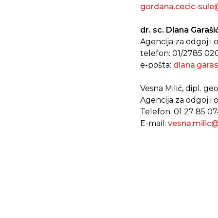
gordana.cecic-sule
dr. sc. Diana Garaši
Agencija za odgoj i
telefon: 01/2785 02
e-pošta:
diana.gara
Vesna Milić, dipl. ge
Agencija za odgoj i
Telefon: 01 27 85 07
E-mail:
vesna.milic