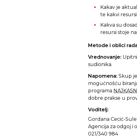
Kakav je aktua
te kakvi resur
Kakva su dosad
resursi stoje n
Metode i oblici rad
Vrednovanje:
Upitn
sudionika.
Napomena:
Skup je 
mogućnošću biranja 
programa
NAJKASNIJ
dobre prakse u prove
Voditelj:
Gordana Cecić-Sule, 
Agencija za odgoj i 
021/340 984