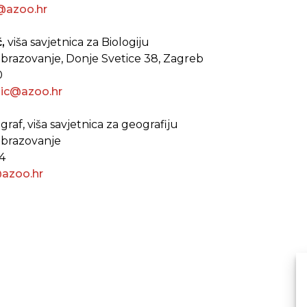
@azoo.hr
ć
,
viša savjetnica za Biologiju
 obrazovanje, Donje Svetice 38, Zagreb
0
sic@azoo.hr
ograf, viša savjetnica za geografiju
 obrazovanje
4
@azoo.hr