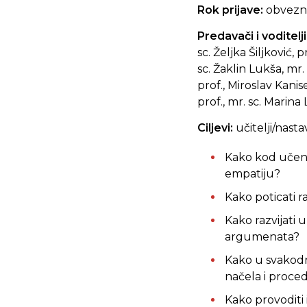
Rok prijave:
obvezna
Predavači i voditelji
sc. Željka Šiljković, 
sc. Žaklin Lukša, mr.
prof., Miroslav Kanis
prof., mr. sc. Marina 
Ciljevi:
učitelji/nasta
Kako kod učenik
empatiju?
Kako poticati r
Kako razvijati 
argumenata?
Kako u svakodn
načela i proce
Kako provoditi 