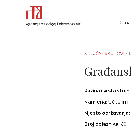
O n
Agencija za odgoj i obrazovanje
STRUČNI SKUPOVI
/ 
Građansk
Razina i vrsta stru
Namjena:
Učitelji i 
Mjesto održavanja:
Broj polaznika:
60