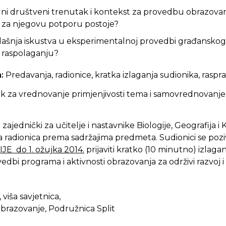
lni društveni trenutak i kontekst za provedbu obrazovanj
si za njegovu potporu postoje?
ašnja iskustva u eksperimentalnoj provedbi građanskog 
a raspolaganju?
a:
Predavanja, radionice, kratka izlaganja sudionika, raspra
ik za vrednovanje primjenjivosti tema i samovrednovanje 
zajednički za učitelje i nastavnike Biologije, Geografija i 
radionica prema sadržajima predmeta. Sudionici se poziva
E do 1. ožujka 2014.
prijaviti kratko (10 minutno) izlaga
dbi programa i aktivnosti obrazovanja za održivi razvoj 
viša savjetnica,
obrazovanje, Podružnica Split