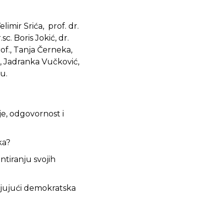
elimir Srića, prof. dr.
sc. Boris Jokić, dr.
rof., Tanja Černeka,
f., Jadranka Vučković,
ju.
je, odgovornost i
ka?
ntiranju svojih
njujući demokratska