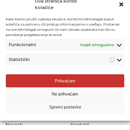
Ova stranica koristi
kolačiće
Kako bismo pružili najbolja iskustva, koristimo tehnologije poput
kolačića za pohranu i/ili pristup informacijama o uređaju. Pristanak
na ove tehnologije omogućit će nam obradu podataka kao što su
ponašanje pregledavanja stranice.
Funkcionalni
Uvijek omogućeno
Statistički
Agencija za odgoj i obrazovanje
Prihvaćam
Donje Svetice 38, 10000 Zagreb
Ne prihvaćam
MATIČNI BROJ:
1778129
OIB:
72193628411
Spremi postavke
Prenošenje sadržaja dopušteno je uz navođenje izvora.
Novosti
Kontakt