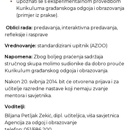
upoznati se s
eksperimentalnom provedbom
Kurikuluma građanskoga odgoja i obrazovanja
(primjer iz prakse).
Oblici rada:
predavanja, interaktivna predavanja,
refleksije i rasprave
Vrednovanje:
standardizirani upitnik (AZOO)
Napomena:
Zbog boljeg praćenja sadržaja
stručnog skupa molimo sudionike da dobro prouče
Kurikulum građanskog odgoja i obrazovanja.
Nakon 20. svibnja 2014. bit će otvorena prijava i za
učitelje razredne nastave koji nemaju zvanje
mentora i savjetnika.
Voditelji:
Biljana Petljak Zekić, dipl. učiteljica, viša savjetnica
Agencija za odgoj i obrazovanje
telefon: 051/686 200