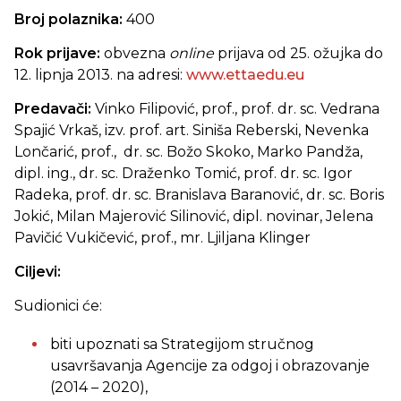
Broj polaznika:
400
Rok prijave:
obvezna
online
prijava od 25. ožujka do
12. lipnja 2013.
na adresi:
www.ettaedu.eu
Predavači:
Vinko Filipović, prof.,
prof. dr. sc.
Vedrana
Spajić Vrkaš, izv. prof. art. Siniša Reberski, Nevenka
Lončarić, prof., dr. sc. Božo Skoko, Marko Pandža,
dipl. ing., dr. sc. Draženko Tomić, prof. dr. sc.
Igor
Radeka, prof. dr. sc.
Branislava Baranović, dr. sc. Boris
Jokić, Milan Majerović Silinović, dipl. novinar, Jelena
Pavičić Vukičević, prof., mr. Ljiljana Klinger
Ciljevi:
Sudionici će:
biti upoznati sa Strategijom stručnog
usavršavanja Agencije za odgoj i obrazovanje
(2014 – 2020),