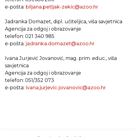
e-pošta:
biljana.petljak-zekic@azoo.hr
Jadranka Domazet, dipl. učiteljica, viša savjetnica
Agencija za odgoj i obrazovanje
telefon: 021 340 985
e-pošta:
jadranka.domazet@azoo.hr
Ivana Jurjević Jovanović, mag. prim. educ., viša
savjetnica
Agencija za odgoj i obrazovanje
telefon: 051/352 073
e-pošta:
ivana.jurjevic-jovanovic@azoo.hr