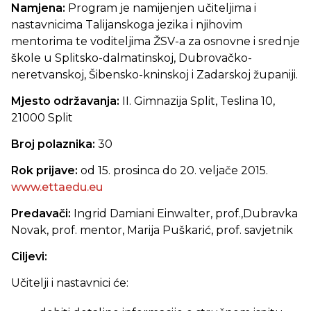
Namjena:
Program je namijenjen učiteljima i
nastavnicima Talijanskoga jezika i njihovim
mentorima te voditeljima ŽSV-a za osnovne i srednje
škole u Splitsko-dalmatinskoj, Dubrovačko-
neretvanskoj, Šibensko-kninskoj i Zadarskoj županiji.
Mjesto održavanja:
II. Gimnazija Split, Teslina 10,
21000 Split
Broj polaznika:
30
Rok prijave:
od 15. prosinca do 20. veljače 2015.
www.ettaedu.eu
Predavači:
Ingrid Damiani Einwalter, prof.,Dubravka
Novak, prof. mentor, Marija Puškarić, prof. savjetnik
Ciljevi:
Učitelji i nastavnici će: