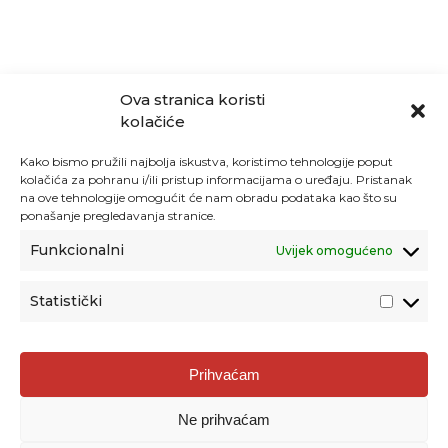
Ova stranica koristi
kolačiće
Kako bismo pružili najbolja iskustva, koristimo tehnologije poput
kolačića za pohranu i/ili pristup informacijama o uređaju. Pristanak
na ove tehnologije omogućit će nam obradu podataka kao što su
ponašanje pregledavanja stranice.
Funkcionalni
Uvijek omogućeno
Statistički
Agencija za odgoj i obrazovanje
Prihvaćam
Donje Svetice 38, 10000 Zagreb
Ne prihvaćam
MATIČNI BROJ:
1778129
OIB:
72193628411