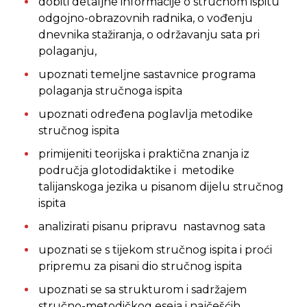
dobiti detaljne informacije o stručnom ispitu
odgojno-obrazovnih radnika, o vođenju
dnevnika stažiranja, o održavanju sata pri
polaganju,
upoznati temeljne sastavnice programa
polaganja stručnoga ispita
upoznati određena poglavlja metodike
stručnog ispita
primijeniti teorijska i praktična znanja iz
područja glotodidaktike i metodike
talijanskoga jezika u pisanom dijelu stručnog
ispita
analizirati pisanu pripravu nastavnog sata
upoznati se s tijekom stručnog ispita i proći
pripremu za pisani dio stručnog ispita
upoznati se sa strukturom i sadržajem
stručno-metodičkog eseja i najčešćih