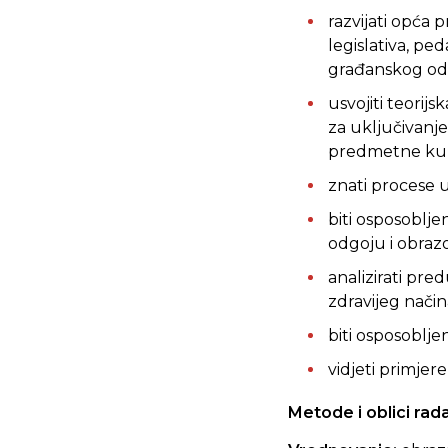
razvijati opća 
legislativa, p
građanskog odg
usvojiti teorij
za uključivanj
predmetne ku
znati procese 
biti osposoblj
odgoju i obraz
analizirati pr
zdravijeg načina
biti osposoblje
vidjeti primjer
Metode i oblici rada