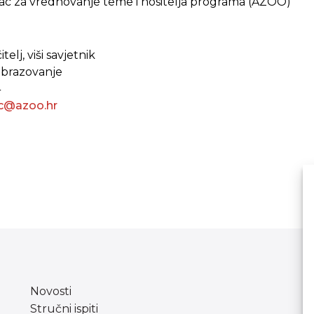
c za vrednovanje teme i nositelja programa (AZOO)
telj, viši savjetnik
 obrazovanje
4
ac@azoo.hr
Novosti
Stručni ispiti