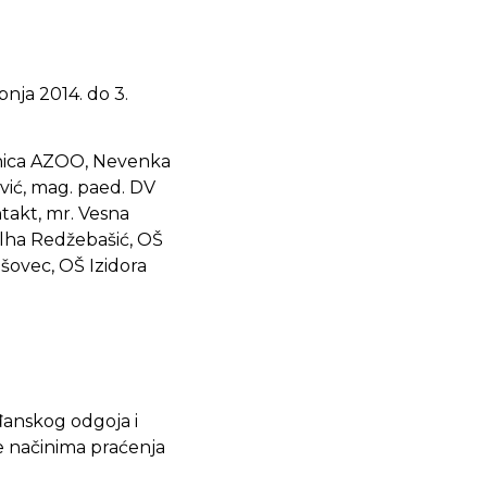
ipnja 2014. do 3.
jetnica AZOO, Nevenka
vić, mag. paed. DV
takt, mr. Vesna
Zilha Redžebašić, OŠ
šovec, OŠ Izidora
đanskog odgoja i
e načinima praćenja