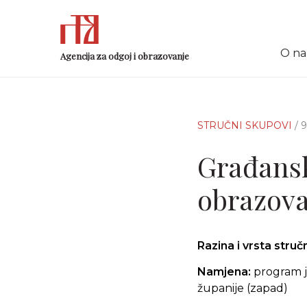
O n
Agencija za odgoj i obrazovanje
STRUČNI SKUPOVI
/ 
Građansk
obrazova
Razina i vrsta stru
Namjena:
program j
županije (zapad)