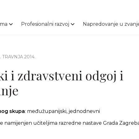
ama
Profesionalni razvoj
Napredovanje u zvanj
9. TRAVNJA 2014.
i i zdravstveni odgoj i
nje
čnog skupa
: međužupanijski, jednodnevni
e namijenjen učiteljima razredne nastave Grada Zagreb