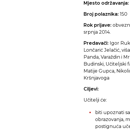
Mjesto održavanja:
Broj polaznika:
150
Rok prijave:
obvezna
srpnja 2014.
Predavači:
Igor Rukl
Lončarić Jelačić, v
Panda, Varaždin i Mr
Budinski, Učiteljski
Matije Gupca, Nikoli
Kršnjavoga
Ciljevi:
Učitelji će:
biti upoznati 
obrazovanja, m
postignuća uče