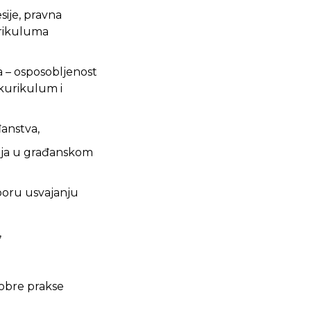
sije, pravna
urikuluma
a – osposobljenost
kurikulum i
anstva,
anja u građanskom
poru usvajanju
,
dobre prakse