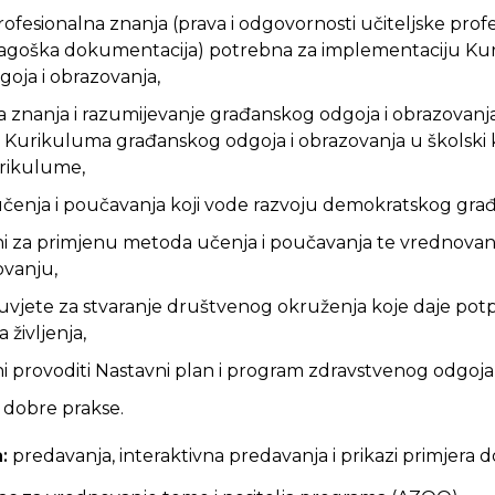
profesionalna znanja (prava i odgovornosti učiteljske profe
edagoška dokumentacija) potrebna za implementaciju K
oja i obrazovanja,
ska znanja i razumijevanje građanskog odgoja i obrazovanj
e Kurikuluma građanskog odgoja i obrazovanja u školski 
rikulume,
učenja i poučavanja koji vode razvoju demokratskog građ
eni za primjenu metoda učenja i poučavanja te vrednov
ovanju,
eduvjete za stvaranje društvenog okruženja koje daje pot
 življenja,
ni provoditi Nastavni plan i program zdravstvenog odgoja
e dobre prakse.
:
predavanja, interaktivna predavanja i prikazi primjera 