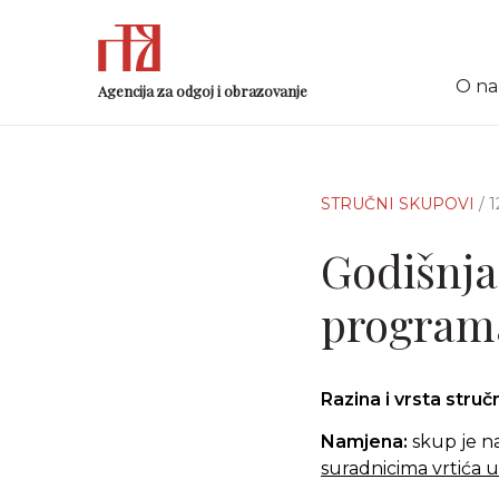
O n
Agencija za odgoj i obrazovanje
STRUČNI SKUPOVI
/ 
Godišnja
programa
Razina i vrsta stru
Namjena:
skup je n
suradnicima vrtića 