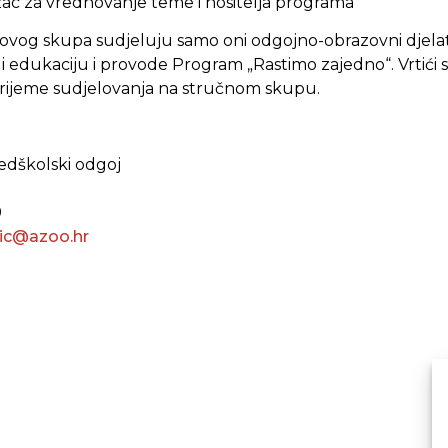
ac za vrednovanje teme i nositelja programa
ovog skupa sudjeluju samo oni odgojno-obrazovni djelat
šli edukaciju i provode Program „Rastimo zajedno“. Vrtići
 vrijeme sudjelovanja na stručnom skupu.
redškolski odgoj
9
vic@azoo.hr