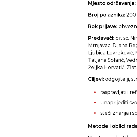
Mjesto održavanja:
Broj polaznika:
200
Rok prijave:
obvezna
Predavači:
dr. sc. Ni
Mrnjavac, Dijana Bego
Ljubica Lovreković, 
Tatjana Solarić, Ve
Željka Horvatić, Zla
Ciljevi:
odgojitelji, s
raspravljati i 
unaprijediti sv
steći znanja i
Metode i oblici rada