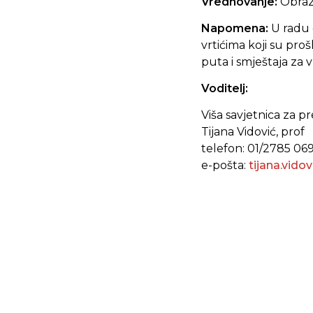
Vrednovanje:
Obraz
Napomena:
U radu 
vrtićima koji su pro
puta i smještaja za
Voditelj:
Viša savjetnica za p
Tijana Vidović, prof
telefon: 01/2785 06
e-pošta:
tijana.vido