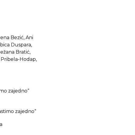
rena Bezić, Ani
ubica Duspara,
ježana Bratić,
a Pribela-Hodap,
timo zajedno“
astimo zajedno“
ka