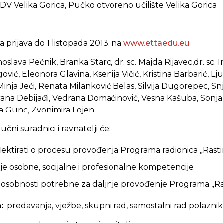
DV Velika Gorica, Pučko otvoreno učilište Velika Gorica
 prijava do 1 listopada 2013. na
www.ettaedu.eu
noslava Pećnik, Branka Starc, dr. sc. Majda Rijavec,dr. sc. I
vić, Eleonora Glavina, Ksenija Vičić, Kristina Barbarić, Lj
Minja Jeći, Renata Milanković Belas, Silvija Dugorepec, Sn
drana Debijađi, Vedrana Domaćinović, Vesna Kašuba, Sonj
ta Gunc, Zvonimira Lojen
tručni suradnici i ravnatelji će:
reflektirati o procesu provođenja Programa radionica „Ras
oje osobne, socijalne i profesionalne kompetencije
 sposobnosti potrebne za daljnje provođenje Programa „R
:
. predavanja, vježbe, skupni rad, samostalni rad polazni