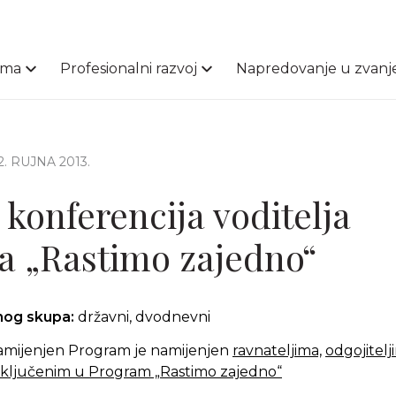
ama
Profesionalni razvoj
Napredovanje u zvanj
12. RUJNA 2013.
 konferencija voditelja
 „Rastimo zajedno“
čnog skupa:
državni, dvodnevni
amijenjen Program je namijenjen
ravnateljima,
odgojitelj
uključenim u Program „Rastimo zajedno“