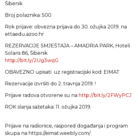
Šibenik
Broj polaznika: 500
Rok prijave: obvezna prijava do 30. ožujka 2019. na
ettaedu.azoo.hr
REZERVACIJE SMJEŠTAJA – AMADRIA PARK, Hoteli
Solaris 86, Šibenik
http://bit.ly/2Ug3wqG
OBAVEZNO upisati uz registracijski kod: EIMAT
Rezervacije izvršiti do 2. travnja 2019. !
Prijave radova otvorene su na
http://bit.ly/2FWyPCJ
ROK slanja sažetaka: 11. ožujka 2019.
Prijave na radionice, raspored događanja i program
skupa na https://eimat.weebly.com/