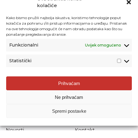
kolačiće
Kako bismo pružili najbolja iskustva, koristimo tehnologije poput
kolačića za pohranu i/ili pristup informacijama o uređaju. Pristanak
na ove tehnologije omogućit će nam obradu podataka kao što su
ponašanje pregledavanja stranice.
Funkcionalni
Uvijek omogućeno
Statistički
Agencija za odgoj i obrazovanje
Prihvaćam
Donje Svetice 38, 10000 Zagreb
Ne prihvaćam
MATIČNI BROJ:
1778129
OIB:
72193628411
Spremi postavke
Prenošenje sadržaja dopušteno je uz navođenje izvora.
Novosti
Kontakt
Stručni ispiti
Pristup informacijama