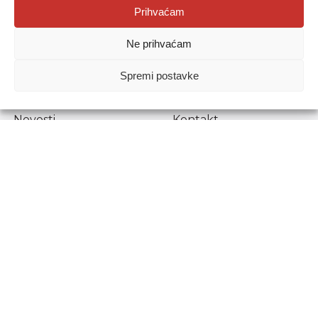
Agencija za odgoj i obrazovanje
Prihvaćam
Donje Svetice 38, 10000 Zagreb
Ne prihvaćam
MATIČNI BROJ:
1778129
OIB:
72193628411
Spremi postavke
Prenošenje sadržaja dopušteno je uz navođenje izvora.
Novosti
Kontakt
Stručni ispiti
Pristup informacijama
Propisi i dokumenti
Zaštita osobnih
podataka
Povjerljiva osoba za
unutarnje prijavljivanje
nepravilnosti
Etički povjerenik
Agencije za odgoj i
obrazovanje
Copyright © Agencija za odgoj i obrazovanje.