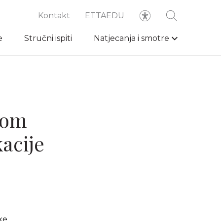
Kontakt
ETTAEDU
e
Stručni ispiti
Natjecanja i smotre
kom
acije
ke