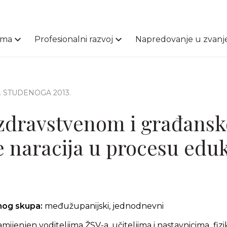
ama
Profesionalni razvoj
Napredovanje u zvanj
7. STUDENOGA 2013.
 zdravstvenom i građans
e naracija u procesu eduk
čnog skupa:
međužupanijski, jednodnevni
mijenjen voditeljima ŽSV-a, učiteljima i nastavnicima fizi