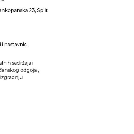
rankopanska 23, Split
 i nastavnici
lnih sadržaja i
đanskog odgoja ,
 izgradnju