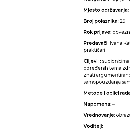
Mjesto održavanja:
Broj polaznika:
25
Rok prijave:
obvezna
Predavači:
Ivana Kat
praktičari
Ciljevi:
:
sudionicima 
određenih tema zdra
znati argumentirano 
samopouzdanja samos
Metode i oblici rad
Napomena
: –
Vrednovanje
: obra
Voditelj: