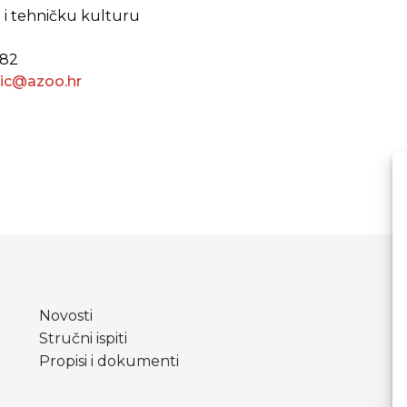
ku i tehničku kulturu
982
vic@azoo.hr
Novosti
Stručni ispiti
Propisi i dokumenti