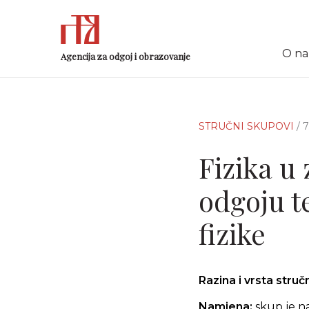
O n
Agencija za odgoj i obrazovanje
STRUČNI SKUPOVI
/ 
Fizika u
odgoju t
fizike
Razina i vrsta stru
Namjena:
skup je na