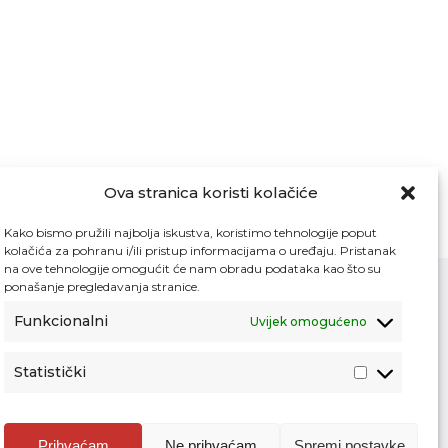
Ova stranica koristi kolačiće
Kako bismo pružili najbolja iskustva, koristimo tehnologije poput
kolačića za pohranu i/ili pristup informacijama o uređaju. Pristanak
na ove tehnologije omogućit će nam obradu podataka kao što su
ponašanje pregledavanja stranice.
Funkcionalni
Uvijek omogućeno
Kontakt
Pristup informacijama
Statistički
Zaštita osobnih podataka
Povjerljiva osoba za unutarnje prijavljivanje
nepravilnosti
Prihvaćam
Ne prihvaćam
Spremi postavke