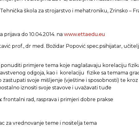
Tehnička škola za strojarstvo i mehatroniku, Zrinsko – F
 prijava do 10.04.2014. na
www.ettaedu.eu
avić prof., dr med. Božidar Popović spec.psihijatar, učitelji
ponuditi primjere tema koje naglašavaju korelaciju fizika
vstvenog odgoja, kao i korelaciju fizike sa temama gra
zastupati svoje mišljenje (vještine i sposobnosti) te kroz
talno iznositi svoje stavove i uvažavati tuđe
a:
frontalni rad, rasprava i primjeri dobre prakse
zac za vrednovanje teme i nositelja tema