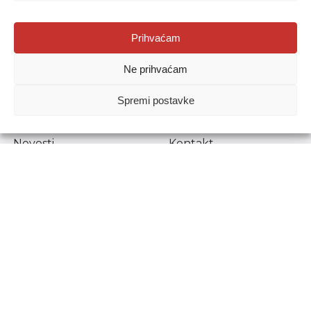
Agencija za odgoj i obrazovanje
Prihvaćam
Donje Svetice 38, 10000 Zagreb
Ne prihvaćam
MATIČNI BROJ:
1778129
OIB:
72193628411
Spremi postavke
Prenošenje sadržaja dopušteno je uz navođenje izvora.
Novosti
Kontakt
Stručni ispiti
Pristup informacijama
Propisi i dokumenti
Zaštita osobnih
podataka
Povjerljiva osoba za
unutarnje prijavljivanje
nepravilnosti
Etički povjerenik
Agencije za odgoj i
obrazovanje