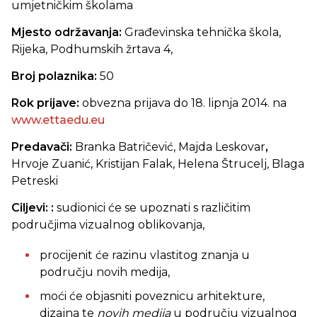
umjetničkim školama
Mjesto održavanja:
Građevinska tehnička škola,
Rijeka, Podhumskih žrtava 4,
Broj polaznika:
50
Rok prijave:
obvezna prijava do 18. lipnja 2014. na
www.ettaedu.eu
Predavači:
Branka Batričević, Majda Leskovar
,
Hrvoje Zuanić, Kristijan Falak, Helena Štrucelj, Blaga
Petreski
Ciljevi: :
sudionici će se upoznati s različitim
područjima vizualnog oblikovanja,
procijenit će razinu vlastitog znanja u
području novih medija,
moći će objasniti poveznicu arhitekture,
dizajna te
novih medija
u području vizualnog