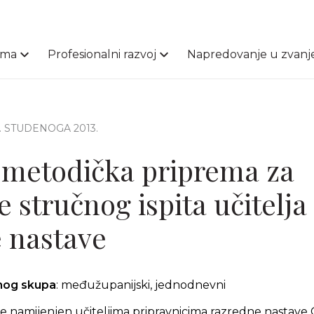
ama
Profesionalni razvoj
Napredovanje u zvanj
6. STUDENOGA 2013.
metodička priprema za
 stručnog ispita učitelja
 nastave
čnog skupa
: međužupanijski, jednodnevni
e namijenjen učiteljima pripravnicima razredne nastave 