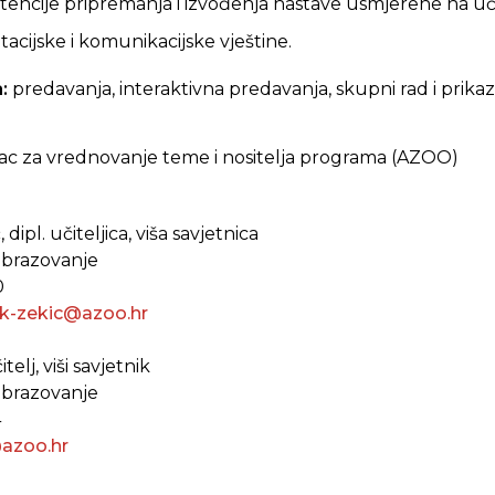
etencije pripremanja i izvođenja nastave usmjerene na uč
ntacijske i komunikacijske vještine.
:
predavanja, interaktivna predavanja, skupni rad i prikaz
c za vrednovanje teme i nositelja programa (AZOO)
 dipl. učiteljica, viša savjetnica
 obrazovanje
0
jak-zekic@azoo.hr
telj, viši savjetnik
 obrazovanje
4
@azoo.hr