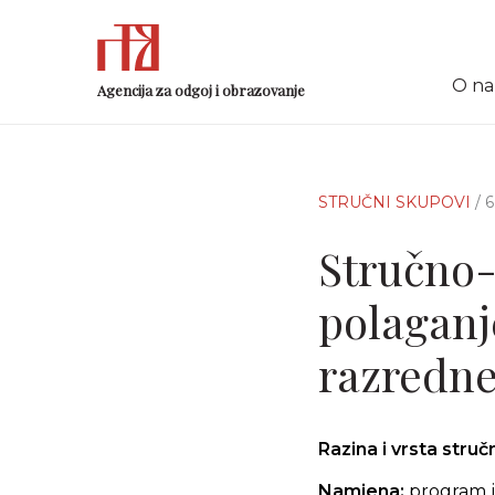
O n
Agencija za odgoj i obrazovanje
STRUČNI SKUPOVI
/ 
Stručno-
polaganje
razredne
Razina i vrsta stru
Namjena:
program j