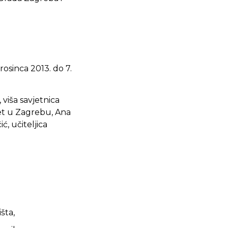
rosinca 2013. do 7.
viša savjetnica
tet u Zagrebu, Ana
ć, učiteljica
šta,