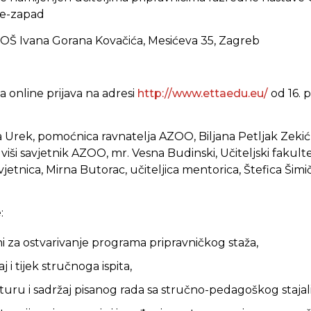
je-zapad
OŠ Ivana Gorana Kovačića, Mesićeva 35, Zagreb
 online prijava na adresi
http://www.ettaedu.eu/
od 16. p
a Urek, pomoćnica ravnatelja AZOO, Biljana Petljak Zekić, 
viši savjetnik AZOO, mr. Vesna Budinski, Učiteljski fakul
vjetnica, Mirna Butorac, učiteljica mentorica, Štefica Šimiči
:
ni za ostvarivanje programa pripravničkog staža,
 i tijek stručnoga ispita,
uru i sadržaj pisanog rada sa stručno-pedagoškog stajali