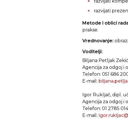
razvijati komp
razvijati preze
Metode i oblici rada
prakse.
Vrednovanje:
obraza
Voditelji:
Biljana Petljak Zekić,
Agencija za odgoj i
Telefon: 051 686 20
E-mail:
biljana.petl
Igor Rukljač, dipl. uči
Agencija za odgoj i
Telefon: 01 2785 01
E-mail:
igor.rukljac