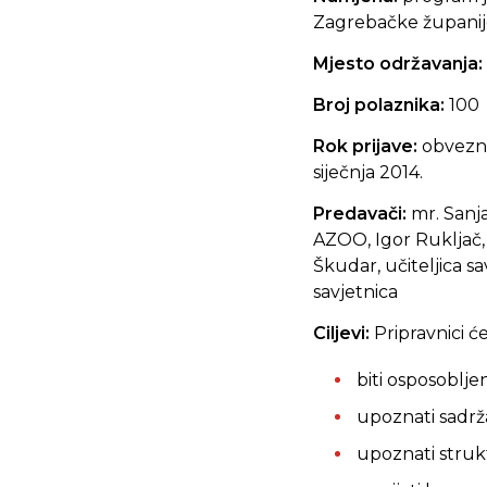
Zagrebačke župani
Mjesto održavanja:
Broj polaznika:
100
Rok prijave:
obvezna
siječnja 2014.
Predavači:
mr. Sanj
AZOO, Igor Rukljač, 
Škudar, učiteljica sa
savjetnica
Ciljevi:
Pripravnici će
biti osposoblje
upoznati sadržaj
upoznati strukt