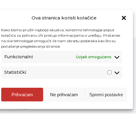
Ova stranica koristi kolačiće
Kako bismo pružili najbolja iskustva, koristimo tehnologije poput
kolačića za pohranu i/ili pristup informacijama o uređaju. Pristanak
na ove tehnologije omogućit će nam obradu podataka kao što su
ponašanje pregledavanja stranice.
Funkcionalni
Uvijek omogućeno
Kontakt
Pristup informacijama
Statistički
Zaštita osobnih podataka
Povjerljiva osoba za unutarnje prijavljivanje
nepravilnosti
Prihvaćam
Ne prihvaćam
Spremi postavke
Etički povjerenik Agencije za odgoj i
obrazovanje