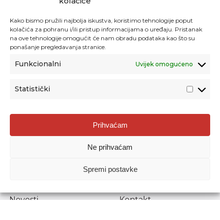
kolačiće
Kako bismo pružili najbolja iskustva, koristimo tehnologije poput
kolačića za pohranu i/ili pristup informacijama o uređaju. Pristanak
na ove tehnologije omogućit će nam obradu podataka kao što su
ponašanje pregledavanja stranice.
Funkcionalni
Uvijek omogućeno
Statistički
Agencija za odgoj i obrazovanje
Prihvaćam
Donje Svetice 38, 10000 Zagreb
Ne prihvaćam
MATIČNI BROJ:
1778129
OIB:
72193628411
Spremi postavke
Prenošenje sadržaja dopušteno je uz navođenje izvora.
Novosti
Kontakt
Stručni ispiti
Pristup informacijama