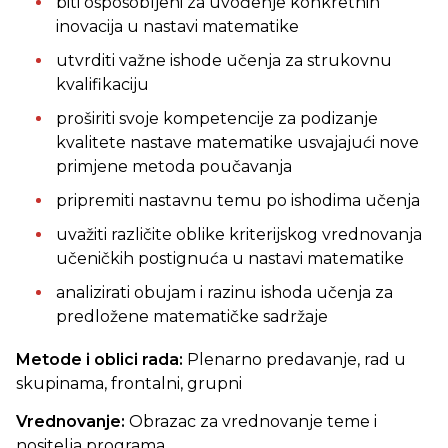
biti osposobljeni za uvođenje konkretnih
inovacija u nastavi matematike
utvrditi važne ishode učenja za strukovnu
kvalifikaciju
proširiti svoje kompetencije za podizanje
kvalitete nastave matematike usvajajući nove
primjene metoda poučavanja
pripremiti nastavnu temu po ishodima učenja
uvažiti različite oblike kriterijskog vrednovanja
učeničkih postignuća u nastavi matematike
analizirati obujam i razinu ishoda učenja za
predložene matematičke sadržaje
Metode i oblici rada:
Plenarno predavanje, rad u
skupinama, frontalni, grupni
Vrednovanje:
Obrazac za vrednovanje teme i
nositelja programa