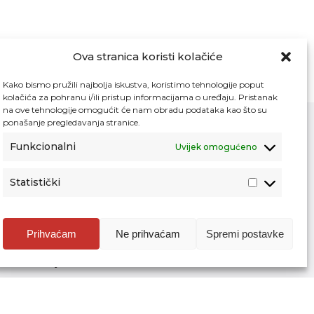
Ova stranica koristi kolačiće
Kako bismo pružili najbolja iskustva, koristimo tehnologije poput
kolačića za pohranu i/ili pristup informacijama o uređaju. Pristanak
na ove tehnologije omogućit će nam obradu podataka kao što su
ponašanje pregledavanja stranice.
Funkcionalni
Uvijek omogućeno
Kontakt
Pristup informacijama
Statistički
Zaštita osobnih podataka
Povjerljiva osoba za unutarnje prijavljivanje
nepravilnosti
Prihvaćam
Ne prihvaćam
Spremi postavke
Etički povjerenik Agencije za odgoj i
obrazovanje