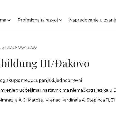
ama
Profesionalni razvoj
Napredovanje u zvanj
4. STUDENOGA 2020.
bildung III/Đakovo
čnog skupa: međužupanijski, jednodnevni
mijenjen učiteljima i nastavnicima njemačkoga jezika 
imnazija A.G. Matoša, Vijenac Kardinala A. Stepinca 11, 