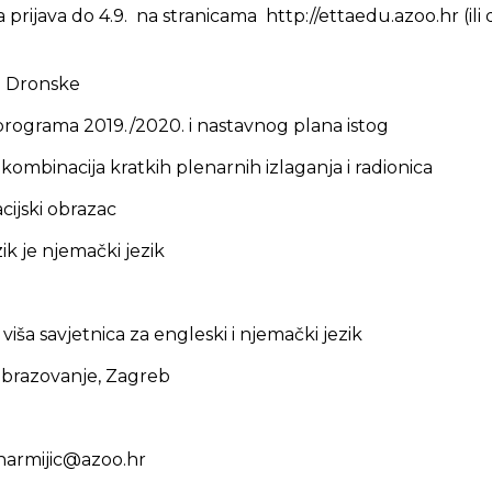
 prijava do 4.9. na stranicama http://ettaedu.azoo.hr (il
ch Dronske
-programa 2019./2020. i nastavnog plana istog
 kombinacija kratkih plenarnih izlaganja i radionica
cijski obrazac
k je njemački jezik
 viša savjetnica za engleski i njemački jezik
 obrazovanje, Zagreb
tnarmijic@azoo.hr