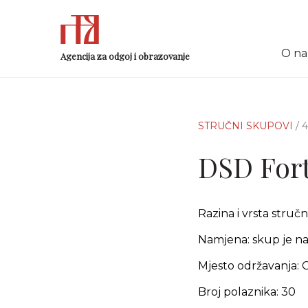
O n
Agencija za odgoj i obrazovanje
STRUČNI SKUPOVI
/ 
DSD Fort
Razina i vrsta stru
Namjena: skup je na
Mjesto održavanja: G
Broj polaznika: 30