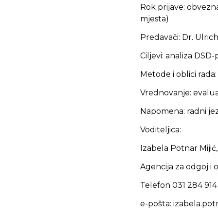
Rok prijave: obvezna
mjesta)
Predavači: Dr. Ulri
Ciljevi: analiza DSD
Metode i oblici rada:
Vrednovanje: evalua
Napomena: radni jezi
Voditeljica:
Izabela Potnar Mijić,
Agencija za odgoj i
Telefon 031 284 914
e-pošta: izabela.po