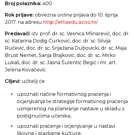
Broj polaznika:
400
Rok prijave:
obvezna
online
prijava do 10. lipnja
2017. na adresu
http://ettaedu.azoo.hr/
Predavači
: izv. prof. dr. sc. Vesnica Mlinarević,
doc. dr.
sc. Katarina Dodig Ćurković, doc. dr. sc. Silvija
Ručević, doc. dr. sc. Snježana Dubovicki, dr. sc, Maja
Brust Nemet, Sanja Brajković, doc. dr. sc. Mirko
Lukaš, doc. dr. sc. Jasna Šulentić Begić i mr. art.
Jelena Kovačević
Ciljevi:
učitelji će:
upoznati načine formativnog praćenja i
ocjenjivanja te strategije formativnog praćenja
usmjerenog na planiranje nastave u skladu s
postignućima učenika,
upoznati praćenje i ocjenjivanje u nastavi
likovne i glazbene kulture,