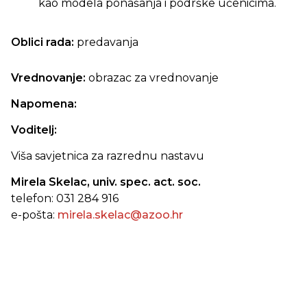
kao modela ponašanja i podrške učenicima.
Oblici rada:
predavanja
Vrednovanje:
obrazac za vrednovanje
Napomena:
Voditelj:
Viša savjetnica za razrednu nastavu
Mirela Skelac, univ. spec. act. soc.
telefon: 031 284 916
e-pošta:
mirela.skelac@azoo.hr