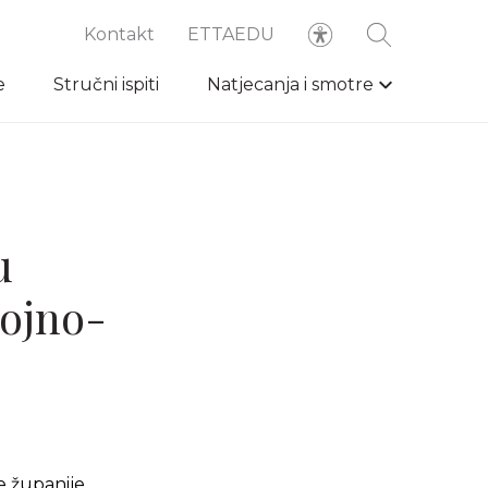
Kontakt
ETTAEDU
e
Stručni ispiti
Natjecanja i smotre
u
gojno-
e županije