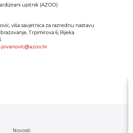
ardizirani upitnik (AZOO)
ović, viša savjetnica za razrednu nastavu
obrazovanje, Trpimirova 6, Rijeka
3
ic-jovanovic@azoo.hr
Novosti