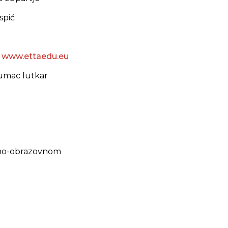
spić
:
www.ettaedu.eu
lumac lutkar
ojno-obrazovnom