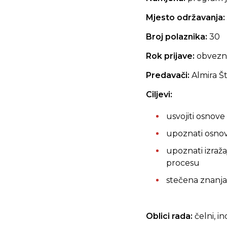
Mjesto održavanja:
Broj polaznika:
30
Rok prijave:
obvez
Predavači:
Almira Š
Ciljevi:
usvojiti osnov
upoznati osnov
upoznati izraž
procesu
stečena znanja
Oblici rada:
čelni, i