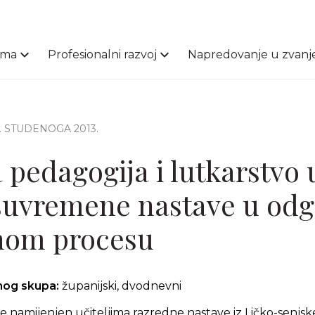
ama
Profesionalni razvoj
Napredovanje u zvanj
6. STUDENOGA 2013.
pedagogija i lutkarstvo 
 suvremene nastave u od
nom procesu
čnog skupa:
županijski, dvodnevni
 namijenjen učiteljima razredne nastave iz Ličko-senjsk