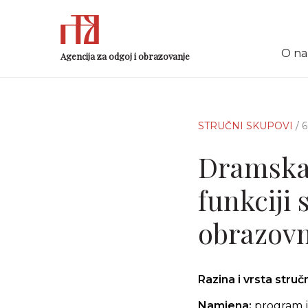
O n
Agencija za odgoj i obrazovanje
STRUČNI SKUPOVI
/ 
Dramska 
funkciji
obrazov
Razina i vrsta stru
Namjena:
program je