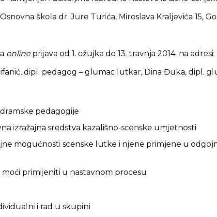
Osnovna škola dr. Jure Turića, Miroslava Kraljevića 15, Go
na
online
prijava od 1. ožujka do 13. travnja 2014. na adresi
tifanić, dipl. pedagog – glumac lutkar, Dina Đuka, dipl. g
e dramske pedagogije
na izražajna sredstva kazališno-scenske umjetnosti
ajne mogućnosti scenske lutke i njene primjene u odg
 moći primijeniti u nastavnom procesu
ndividualni i rad u skupini