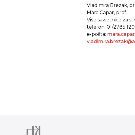
Vladimira Brezak, pr
Mara Capar, prof.
Više savjetnice za 
telefon: 01/2785 120
e-pošta:
mara.capa
vladimira.brezak@a