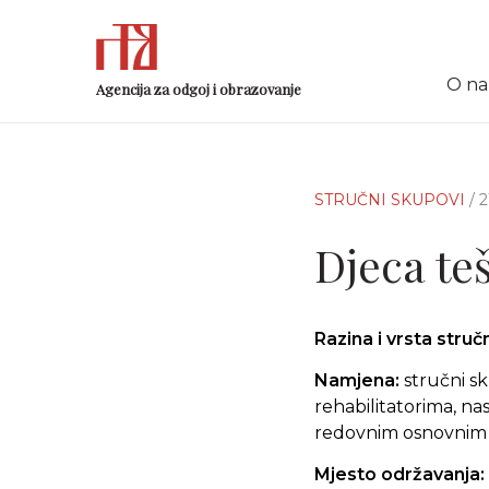
O n
Agencija za odgoj i obrazovanje
STRUČNI SKUPOVI
/ 
Djeca te
Razina i vrsta stru
Namjena:
stručni s
rehabilitatorima, na
redovnim osnovnim 
Mjesto održavanja: