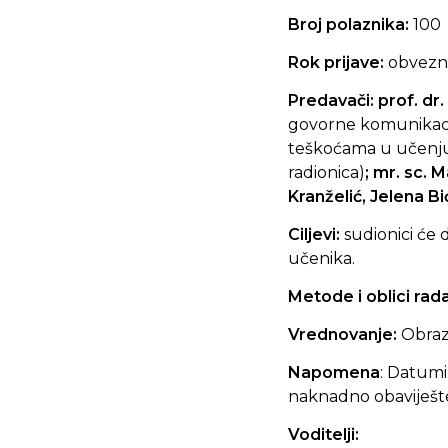
Broj polaznika:
100
Rok prijave:
obvezna
Predavači: prof. dr.
govorne komunikacije
teškoćama u učenju 
radionica)
; mr. sc. 
Kranželić, Jelena Bi
Ciljevi:
sudionici će 
učenika.
Metode i oblici rad
Vrednovanje:
Obraz
Napomena
: Datumi
naknadno obaviješte
Voditelji: