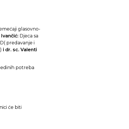
emećaji glasovno-
 Ivančić:
Djeca sa
D( predavanje i
)
i dr. sc. Valenti
ojedinih potreba
ci će biti