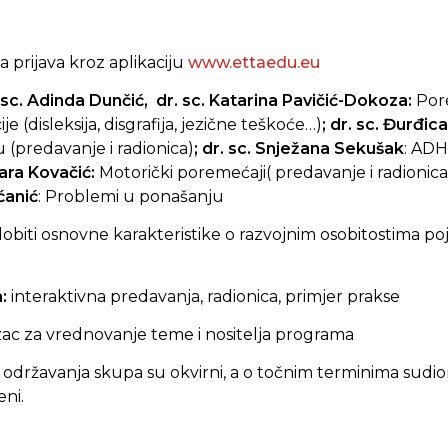
 prijava kroz aplikaciju
www.ettaedu.eu
 sc. Adinda Dunčić, dr. sc. Katarina Pavičić-Dokoza:
Por
 (disleksija, disgrafija, jezične teškoće…)
; dr. sc. Đurđica
(predavanje i radionica)
; dr. sc. Snježana Sekušak
: ADH
Mara Kovačić:
Motorički poremećaji( predavanje i radionica
ćanić
: Problemi u ponašanju
dobiti osnovne karakteristike o razvojnim osobitostima p
a:
interaktivna predavanja, radionica, primjer prakse
ac za vrednovanje teme i nositelja programa
 održavanja skupa su okvirni, a o točnim terminima sudioni
ni.