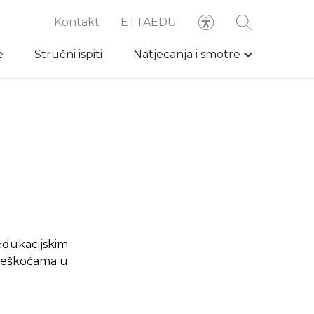
Kontakt
ETTAEDU
e
Stručni ispiti
Natjecanja i smotre
edukacijskim
s teškoćama u