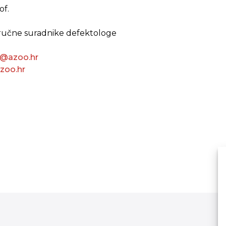
of.
stručne suradnike defektologe
r@azoo.hr
zoo.hr