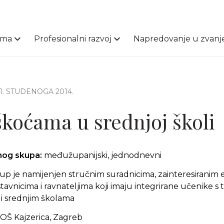
ama
Profesionalni razvoj
Napredovanje u zvanj
21. STUDENOGA 2014.
škoćama u srednjoj školi
čnog skupa:
međužupanijski, jednodnevni
kup je namijenjen stručnim suradnicima, zainteresiranim 
stavnicima i ravnateljima koji imaju integrirane učenike 
i srednjim školama
OŠ Kajzerica, Zagreb