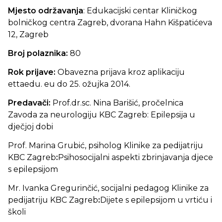
Mjesto održavanja
: Edukacijski centar Kliničkog
bolničkog centra Zagreb, dvorana Hahn Kišpatićeva
12, Zagreb
Broj polaznika:
80
Rok prijave:
Obavezna prijava kroz aplikaciju
ettaedu. eu do 25. ožujka 2014.
Predavači:
Prof.dr.sc. Nina Barišić, pročelnica
Zavoda za neurologiju KBC Zagreb: Epilepsija u
dječjoj dobi
Prof. Marina Grubić, psiholog Klinike za pedijatriju
KBC Zagreb
:
Psihosocijalni aspekti zbrinjavanja djece
s epilepsijom
Mr. Ivanka Gregurinčić, socijalni pedagog Klinike za
pedijatriju KBC Zagreb
:
Dijete s epilepsijom u vrtiću i
školi