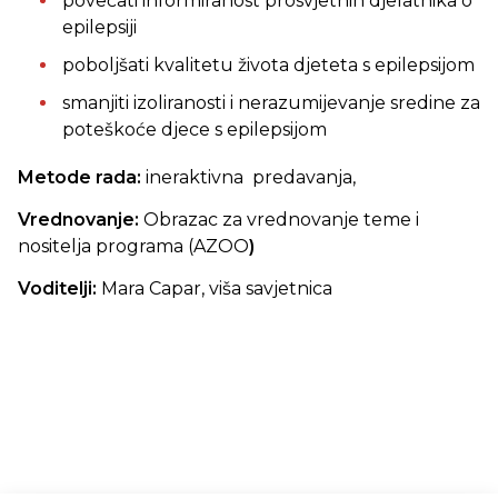
povećati informiranost prosvjetnih djelatnika o
epilepsiji
poboljšati kvalitetu života djeteta s epilepsijom
smanjiti izoliranosti i nerazumijevanje sredine za
poteškoće djece s epilepsijom
Metode rada:
ineraktivna predavanja,
Vrednovanje:
Obrazac za vrednovanje teme i
nositelja programa (AZOO
)
Voditelji:
Mara Capar, viša savjetnica