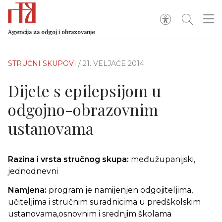
Agencija za odgoj i obrazovanje
STRUČNI SKUPOVI
/ 21. VELJAČE 2014.
Dijete s epilepsijom u
odgojno-obrazovnim
ustanovama
Razina i vrsta stručnog skupa:
međužupanijski,
jednodnevni
Namjena:
program je namijenjen odgojiteljima,
učiteljima i stručnim suradnicima u predškolskim
ustanovama,osnovnim i srednjim školama