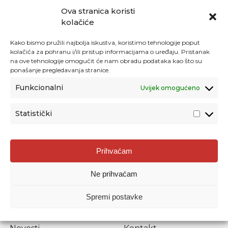
Ova stranica koristi
kolačiće
Kako bismo pružili najbolja iskustva, koristimo tehnologije poput
kolačića za pohranu i/ili pristup informacijama o uređaju. Pristanak
na ove tehnologije omogućit će nam obradu podataka kao što su
ponašanje pregledavanja stranice.
Funkcionalni
Uvijek omogućeno
Statistički
Agencija za odgoj i obrazovanje
Prihvaćam
Donje Svetice 38, 10000 Zagreb
Ne prihvaćam
MATIČNI BROJ:
1778129
OIB:
72193628411
Spremi postavke
Prenošenje sadržaja dopušteno je uz navođenje izvora.