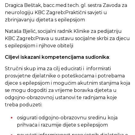
Dragica Beštak, bacc.med.tech. gl. sestra Zavoda za
neurologiju KBC Zagreb
:
Praktični savjeti u
zbrinjavanju djeteta s epilepsijom
Nataša Bjelić, socijalni radnik Klinike za pedijatriju
KBC Zagreb
:
Prava u sustavu socijalne skrbi za djecu
s epilepsijom i njihove obitelji
Ciljevi iskazani kompetencijama sudionika
:
Stručni skup ima za cilj educirati i informirati
prosvjetne djelatnike o poteškoćama i potrebama
djece s epilepsijom i mogućim akutnim stanjima koja
se mogu dogoditi za vrijeme boravka djeteta u
odgojno-obrazovnoj ustanovi te radnjama koje
treba poduzeti:
osigurati odgojno-obrazovnu sredinu koja
prihvaća i razumije dijete s epilepsijom