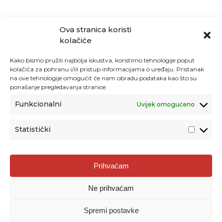
Ova stranica koristi
kolačiće
Kako bismo pružili najbolja iskustva, koristimo tehnologije poput
kolačića za pohranu i/ili pristup informacijama o uređaju. Pristanak
na ove tehnologije omogućit će nam obradu podataka kao što su
ponašanje pregledavanja stranice.
Funkcionalni
Uvijek omogućeno
Statistički
Agencija za odgoj i obrazovanje
Prihvaćam
Donje Svetice 38, 10000 Zagreb
Ne prihvaćam
MATIČNI BROJ:
1778129
OIB:
72193628411
Spremi postavke
Prenošenje sadržaja dopušteno je uz navođenje izvora.