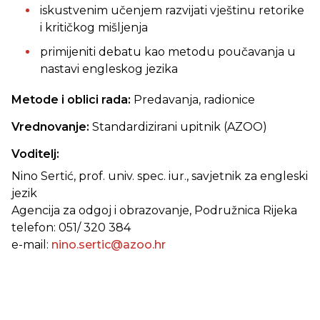
iskustvenim učenjem razvijati vještinu retorike
i kritičkog mišljenja
primijeniti debatu kao metodu poučavanja u
nastavi engleskog jezika
Metode i oblici rada:
Predavanja, radionice
Vrednovanje:
Standardizirani upitnik (AZOO)
Voditelj:
Nino Sertić, prof. univ. spec. iur., savjetnik za engleski
jezik
Agencija za odgoj i obrazovanje, Podružnica Rijeka
telefon: 051/ 320 384
e-mail:
nino.sertic@azoo.hr