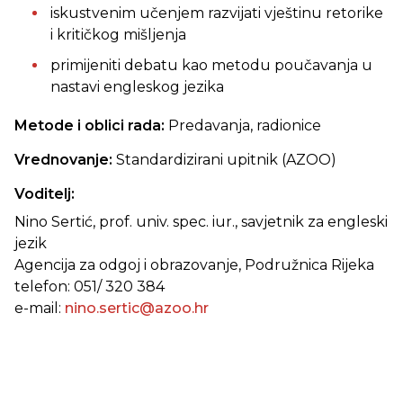
iskustvenim učenjem razvijati vještinu retorike
i kritičkog mišljenja
primijeniti debatu kao metodu poučavanja u
nastavi engleskog jezika
Metode i oblici rada:
Predavanja, radionice
Vrednovanje:
Standardizirani upitnik (AZOO)
Voditelj:
Nino Sertić, prof. univ. spec. iur., savjetnik za engleski
jezik
Agencija za odgoj i obrazovanje, Podružnica Rijeka
telefon: 051/ 320 384
e-mail:
nino.sertic@azoo.hr