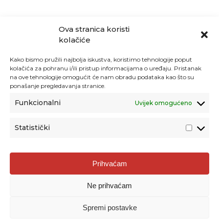
Ova stranica koristi
kolačiće
Kako bismo pružili najbolja iskustva, koristimo tehnologije poput
kolačića za pohranu i/ili pristup informacijama o uređaju. Pristanak
na ove tehnologije omogućit će nam obradu podataka kao što su
ponašanje pregledavanja stranice.
Funkcionalni
Uvijek omogućeno
Statistički
Agencija za odgoj i obrazovanje
Prihvaćam
Donje Svetice 38, 10000 Zagreb
Ne prihvaćam
MATIČNI BROJ:
1778129
OIB:
72193628411
Spremi postavke
Prenošenje sadržaja dopušteno je uz navođenje izvora.